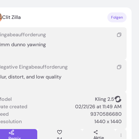
Clit Zilla
Folgen
ingabeaufforderung
Hmm dunno yawning
egative Eingabeaufforderung
lur, distort, and low quality
Model
Kling 2.5
ate created
02/21/26 at 11:49 AM
Seed
9370586680
esolution
1440 x 1440
Aktie
Remix
84