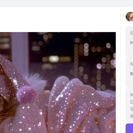
E
N
b
D
R