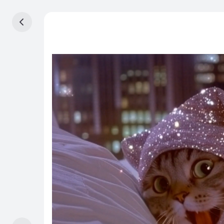
Startseite
STUDIO
Canvas
Beta
Video
Bild
Vermögenswerte
SUITE
Effekt