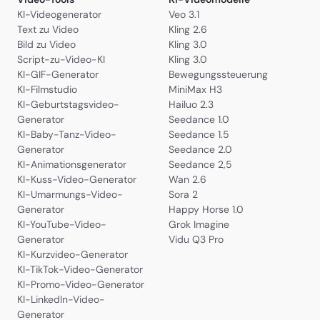
KI-Videogenerator
Veo 3.1
Text zu Video
Kling 2.6
Bild zu Video
Kling 3.0
Script-zu-Video-KI
Kling 3.0
KI-GIF-Generator
Bewegungssteuerung
KI-Filmstudio
MiniMax H3
KI-Geburtstagsvideo-
Hailuo 2.3
Generator
Seedance 1.0
KI-Baby-Tanz-Video-
Seedance 1.5
Generator
Seedance 2.0
KI-Animationsgenerator
Seedance 2,5
KI-Kuss-Video-Generator
Wan 2.6
KI-Umarmungs-Video-
Sora 2
Generator
Happy Horse 1.0
KI-YouTube-Video-
Grok Imagine
Generator
Vidu Q3 Pro
KI-Kurzvideo-Generator
KI-TikTok-Video-Generator
KI-Promo-Video-Generator
KI-LinkedIn-Video-
Generator