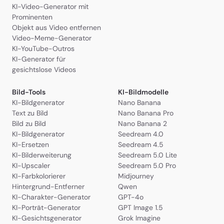
KI-Video-Generator mit
Prominenten
Objekt aus Video entfernen
Video-Meme-Generator
KI-YouTube-Outros
KI-Generator für
gesichtslose Videos
Bild-Tools
KI-Bildmodelle
KI-Bildgenerator
Nano Banana
Text zu Bild
Nano Banana Pro
Bild zu Bild
Nano Banana 2
KI-Bildgenerator
Seedream 4.0
KI-Ersetzen
Seedream 4.5
KI-Bilderweiterung
Seedream 5.0 Lite
KI-Upscaler
Seedream 5.0 Pro
KI-Farbkolorierer
Midjourney
Hintergrund-Entferner
Qwen
KI-Charakter-Generator
GPT-4o
KI-Porträt-Generator
GPT Image 1.5
KI-Gesichtsgenerator
Grok Imagine