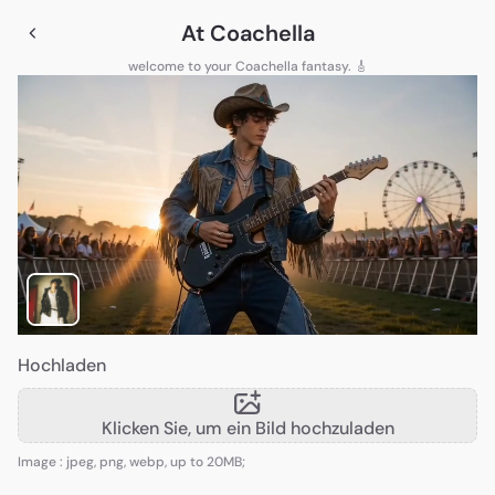
At Coachella
welcome to your Coachella fantasy. 🎸
Hochladen
Klicken Sie, um ein Bild hochzuladen
Image : jpeg, png, webp, up to 20MB;