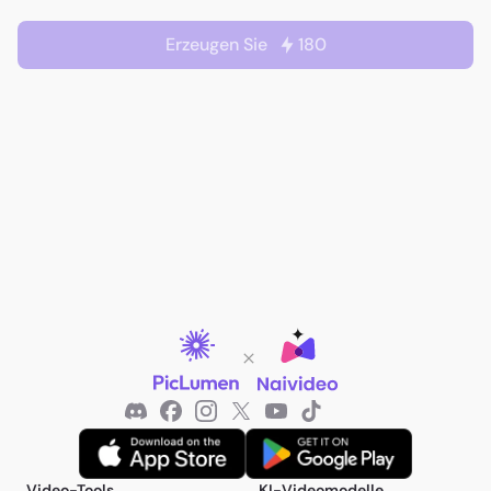
Erzeugen Sie
180
Video-Tools
KI-Videomodelle