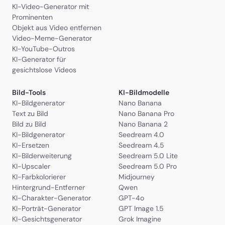
KI-Video-Generator mit
Prominenten
Objekt aus Video entfernen
Video-Meme-Generator
KI-YouTube-Outros
KI-Generator für
gesichtslose Videos
Bild-Tools
KI-Bildmodelle
KI-Bildgenerator
Nano Banana
Text zu Bild
Nano Banana Pro
Bild zu Bild
Nano Banana 2
KI-Bildgenerator
Seedream 4.0
KI-Ersetzen
Seedream 4.5
KI-Bilderweiterung
Seedream 5.0 Lite
KI-Upscaler
Seedream 5.0 Pro
KI-Farbkolorierer
Midjourney
Hintergrund-Entferner
Qwen
KI-Charakter-Generator
GPT-4o
KI-Porträt-Generator
GPT Image 1.5
KI-Gesichtsgenerator
Grok Imagine