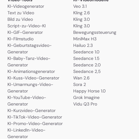
KI-Videogenerator
Veo 3.1
Text zu Video
Kling 2.6
Bild zu Video
Kling 3.0
Script-zu-Video-KI
Kling 3.0
KI-GIF-Generator
Bewegungssteuerung
KI-Filmstudio
MiniMax H3
KI-Geburtstagsvideo-
Hailuo 2.3
Generator
Seedance 1.0
KI-Baby-Tanz-Video-
Seedance 1.5
Generator
Seedance 2.0
KI-Animationsgenerator
Seedance 2,5
KI-Kuss-Video-Generator
Wan 2.6
KI-Umarmungs-Video-
Sora 2
Generator
Happy Horse 1.0
KI-YouTube-Video-
Grok Imagine
Generator
Vidu Q3 Pro
KI-Kurzvideo-Generator
KI-TikTok-Video-Generator
KI-Promo-Video-Generator
KI-LinkedIn-Video-
Generator