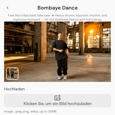
Bombaye Dance
Feel the tribal beat take over 🔥 Heavy drums, hypnotic rhythm, and
explosive footwork — hit the Bombaye Dance with full energy.
Hochladen
Klicken Sie, um ein Bild hochzuladen
Image : jpeg, png, webp, up to 30MB;