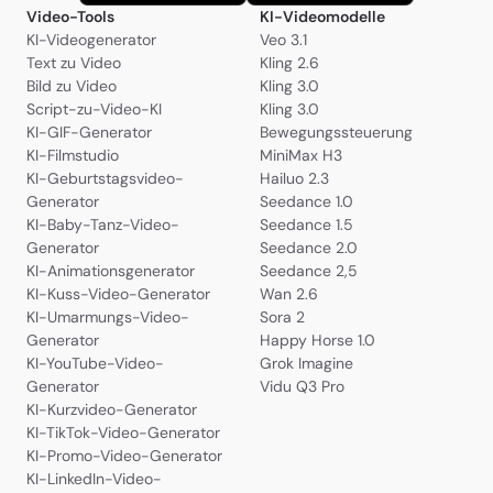
Video-Tools
KI-Videomodelle
KI-Videogenerator
Veo 3.1
Text zu Video
Kling 2.6
Bild zu Video
Kling 3.0
Script-zu-Video-KI
Kling 3.0
KI-GIF-Generator
Bewegungssteuerung
KI-Filmstudio
MiniMax H3
KI-Geburtstagsvideo-
Hailuo 2.3
Generator
Seedance 1.0
KI-Baby-Tanz-Video-
Seedance 1.5
Generator
Seedance 2.0
KI-Animationsgenerator
Seedance 2,5
KI-Kuss-Video-Generator
Wan 2.6
KI-Umarmungs-Video-
Sora 2
Generator
Happy Horse 1.0
KI-YouTube-Video-
Grok Imagine
Generator
Vidu Q3 Pro
KI-Kurzvideo-Generator
KI-TikTok-Video-Generator
KI-Promo-Video-Generator
KI-LinkedIn-Video-