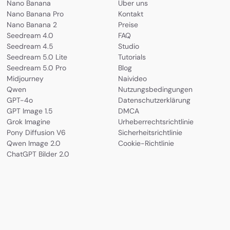
Nano Banana
Über uns
Nano Banana Pro
Kontakt
Nano Banana 2
Preise
Seedream 4.0
FAQ
Seedream 4.5
Studio
Seedream 5.0 Lite
Tutorials
Seedream 5.0 Pro
Blog
Midjourney
Naivideo
Qwen
Nutzungsbedingungen
GPT-4o
Datenschutzerklärung
GPT Image 1.5
DMCA
Grok Imagine
Urheberrechtsrichtlinie
Pony Diffusion V6
Sicherheitsrichtlinie
Qwen Image 2.0
Cookie-Richtlinie
ChatGPT Bilder 2.0