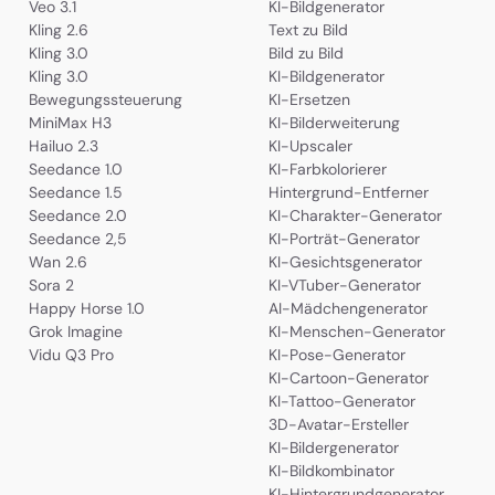
Veo 3.1
KI-Bildgenerator
Kling 2.6
Text zu Bild
Kling 3.0
Bild zu Bild
Kling 3.0
KI-Bildgenerator
Bewegungssteuerung
KI-Ersetzen
MiniMax H3
KI-Bilderweiterung
Hailuo 2.3
KI-Upscaler
Seedance 1.0
KI-Farbkolorierer
Seedance 1.5
Hintergrund-Entferner
Seedance 2.0
KI-Charakter-Generator
Seedance 2,5
KI-Porträt-Generator
Wan 2.6
KI-Gesichtsgenerator
Sora 2
KI-VTuber-Generator
Happy Horse 1.0
AI-Mädchengenerator
Grok Imagine
KI-Menschen-Generator
Vidu Q3 Pro
KI-Pose-Generator
KI-Cartoon-Generator
KI-Tattoo-Generator
3D-Avatar-Ersteller
KI-Bildergenerator
KI-Bildkombinator
KI-Hintergrundgenerator