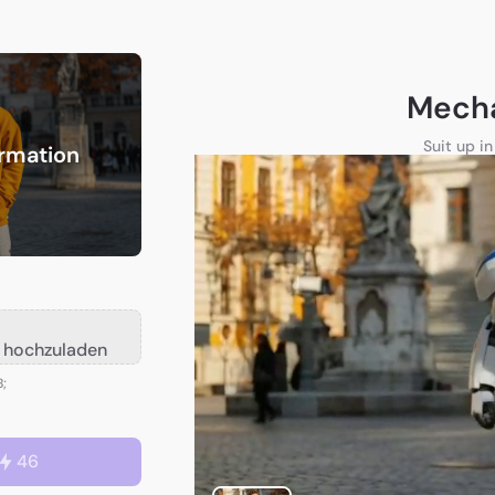
Mecha
Suit up i
rmation
ld hochzuladen
B;
46