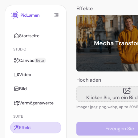
Effekte
Startseite
Mecha Transfo
STUDIO
Canvas
Beta
Video
Hochladen
Bild
Klicken Sie, um ein Bi
Vermögenswerte
Image : jpeg, png, webp, up to 20M
SUITE
Effekt
Erzeugen Sie