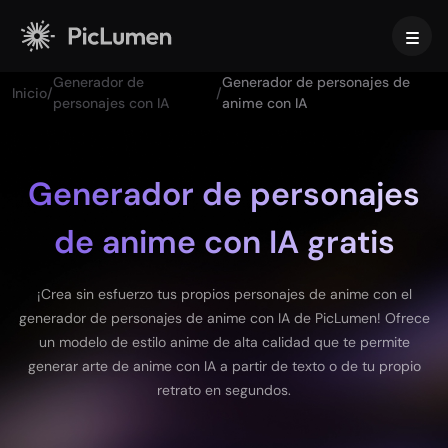
Generador de
Generador de personajes de
Inicio
/
/
Inicio
personajes con IA
anime con IA
Video con IA
Generador de personajes
Crear
Imagen con IA
de anime con IA gratis
Generador de videos con IA
Texto a video
Crear
Modelos de IA
Imagen a video
¡Crea sin esfuerzo tus propios personajes de anime con el
Imagen a Imagen
Generador de GIF con IA
generador de personajes de anime con IA de PicLumen! Ofrece
Texto a imagen
Modelos de imagen
Herramientas de IA
Creador de películas con IA
un modelo de estilo anime de alta calidad que te permite
Generador de Imágenes con IA
Nano Banana Pro
generar arte de anime con IA a partir de texto o de tu propio
Generador de arte con IA
Midjourney
Editar y mejorar
Para empresas
retrato en segundos.
Efectos en tendencia
Generador de Imágenes con IA
Seedream 5.0 Pro
Quitar fondo
Video de besos con IA
FLUX
Mejorador de Imágenes
Fotos de producto