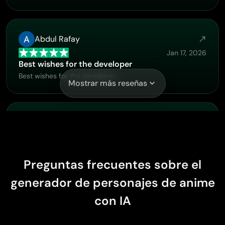
Abdul Rafay
Jan 17, 2026
Best wishes for the developer
Best wishes for the developer
Mostrar más reseñas
Alishba Mukhtar
Dec 28, 2025
Wonderful experience I’ve ever had
Wonderful experience I’ve ever had
Preguntas frecuentes sobre el
generador de personajes de anime
con IA
A
ann
Dec 22, 2025