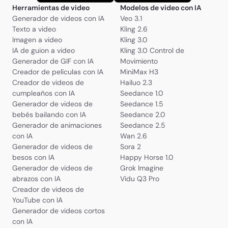
Herramientas de video
Modelos de video con IA
Generador de videos con IA
Veo 3.1
Texto a video
Kling 2.6
Imagen a video
Kling 3.0
IA de guion a video
Kling 3.0 Control de
Generador de GIF con IA
Movimiento
Creador de películas con IA
MiniMax H3
Creador de videos de
Hailuo 2.3
cumpleaños con IA
Seedance 1.0
Generador de videos de
Seedance 1.5
bebés bailando con IA
Seedance 2.0
Generador de animaciones
Seedance 2.5
con IA
Wan 2.6
Generador de videos de
Sora 2
besos con IA
Happy Horse 1.0
Generador de videos de
Grok Imagine
abrazos con IA
Vidu Q3 Pro
Creador de videos de
YouTube con IA
Generador de videos cortos
con IA