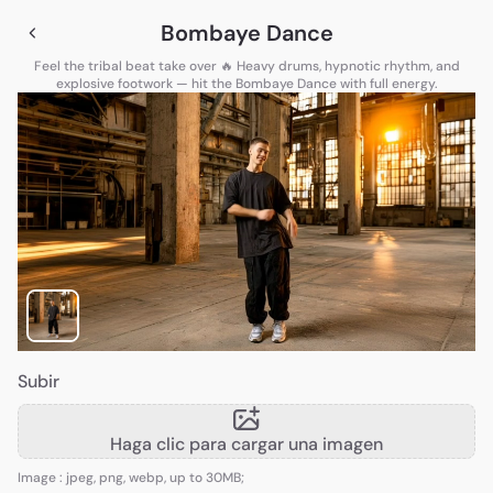
Bombaye Dance
Feel the tribal beat take over 🔥 Heavy drums, hypnotic rhythm, and
explosive footwork — hit the Bombaye Dance with full energy.
Subir
Haga clic para cargar una imagen
Image : jpeg, png, webp, up to 30MB;