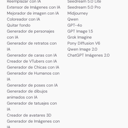
Reemplazar con IA
Seedream 5.0 Lite
Extensor de Imágenes con IA
Seedream 5.0 Pro
Mejorador de imagen con IA
Midjourney
Coloreador con IA
Qwen
Quitar fondo
GPT-4o
Generador de personajes
GPT Image 1.5
con IA
Grok Imagine
Generador de retratos con
Pony Diffusion V6
IA
Qwen Image 2.0
Generador de caras con IA
ChatGPT Imágenes 2.0
Creador de VTubers con IA
Generador de Chicas con IA
Generador de Humanos con
IA
Generador de poses con IA
Generador de dibujos
animados con IA
Generador de tatuajes con
IA
Creador de avatares 3D
Generador de Imágenes con
IA