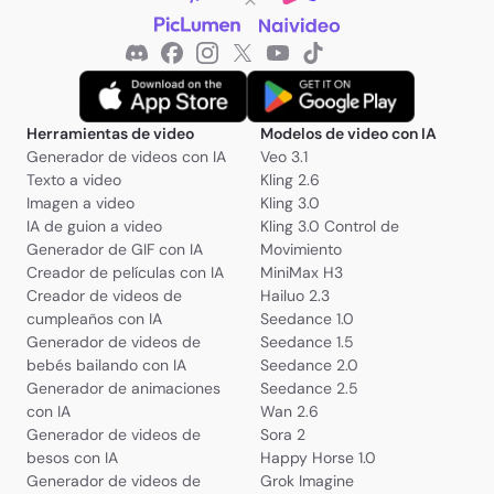
Herramientas de video
Modelos de video con IA
Generador de videos con IA
Veo 3.1
Texto a video
Kling 2.6
Imagen a video
Kling 3.0
IA de guion a video
Kling 3.0 Control de
Generador de GIF con IA
Movimiento
Creador de películas con IA
MiniMax H3
Creador de videos de
Hailuo 2.3
cumpleaños con IA
Seedance 1.0
Generador de videos de
Seedance 1.5
bebés bailando con IA
Seedance 2.0
Generador de animaciones
Seedance 2.5
con IA
Wan 2.6
Generador de videos de
Sora 2
besos con IA
Happy Horse 1.0
Generador de videos de
Grok Imagine