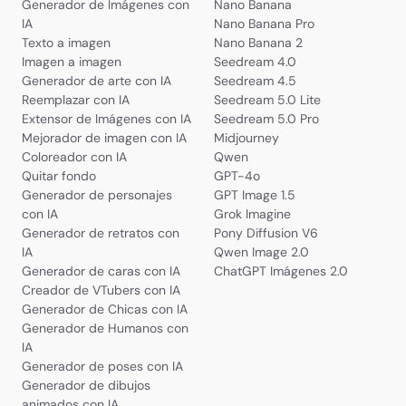
Generador de Imágenes con
Nano Banana
IA
Nano Banana Pro
Texto a imagen
Nano Banana 2
Imagen a imagen
Seedream 4.0
Generador de arte con IA
Seedream 4.5
Reemplazar con IA
Seedream 5.0 Lite
Extensor de Imágenes con IA
Seedream 5.0 Pro
Mejorador de imagen con IA
Midjourney
Coloreador con IA
Qwen
Quitar fondo
GPT-4o
Generador de personajes
GPT Image 1.5
con IA
Grok Imagine
Generador de retratos con
Pony Diffusion V6
IA
Qwen Image 2.0
Generador de caras con IA
ChatGPT Imágenes 2.0
Creador de VTubers con IA
Generador de Chicas con IA
Generador de Humanos con
IA
Generador de poses con IA
Generador de dibujos
animados con IA