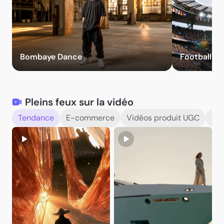
Essayer les effets
Bombaye Dance
Football Sta
Pleins feux sur la vidéo
Tendance
E-commerce
Vidéos produit UGC
Déb