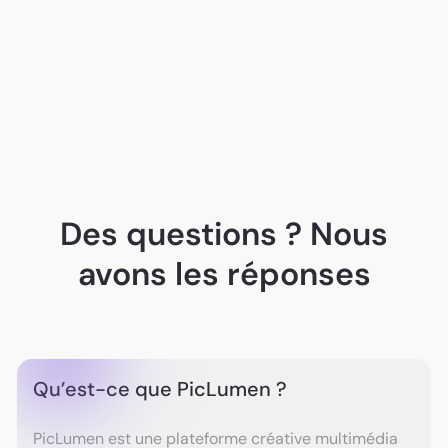
A. G.
Des questions ? Nous
Zuzzurellone1966
avons les réponses
Qu’est-ce que PicLumen ?
nurzy aly
JacobSearing
PicLumen est une plateforme créative multimédia