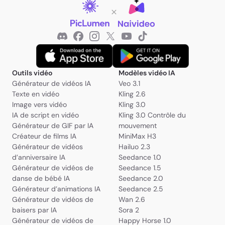
⪼ ᑕᕼᖇIᔕ ⪻
vampiro_834
Outils vidéo
Modèles vidéo IA
Générateur de vidéos IA
Veo 3.1
Texte en vidéo
Kling 2.6
JakeVisuals
Image vers vidéo
Kling 3.0
IA de script en vidéo
Kling 3.0 Contrôle du
Générateur de GIF par IA
mouvement
Créateur de films IA
MiniMax H3
Générateur de vidéos
Hailuo 2.3
d’anniversaire IA
Seedance 1.0
Générateur de vidéos de
Seedance 1.5
danse de bébé IA
Seedance 2.0
Varga Maria
Générateur d’animations IA
Seedance 2.5
Générateur de vidéos de
Wan 2.6
baisers par IA
Sora 2
nurzy aly
Générateur de vidéos de
Happy Horse 1.0