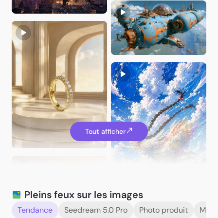
Rossman64
Zili
Tout afficher
catali_es_yufei
Pleins feux sur les images
catali_es_yufei
Tendance
Seedream 5.0 Pro
Photo produit
Mann