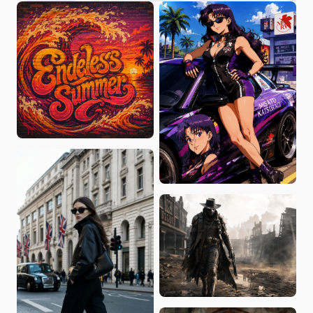
BananaPepperPizza
AIDreamer
MrUnick0601
catali_es_yufei
Maka巴卡
HannahHues
Zili