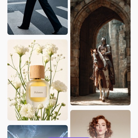
CoffeeCam
WilliamMiller
Zili
Zuzzurellone1966
Maka巴卡
Manuel L Rivera
HannahHues