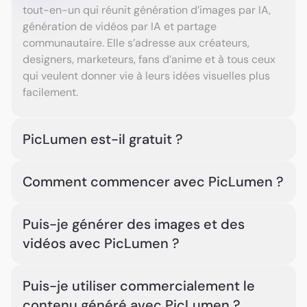
tout-en-un qui réunit génération d’images par IA,
génération de vidéos par IA et partage
communautaire. Elle s’adresse aux créateurs,
designers, marketeurs, fans d’anime et à tous ceux
qui veulent donner vie à leurs idées visuelles plus
facilement.
PicLumen est-il gratuit ?
Kevin Yost
Oui. PicLumen est gratuit pour commencer et
Comment commencer avec PicLumen ?
l’utiliser, avec 10 Lumens gratuits chaque jour. Vous
pouvez créer des images et des vidéos IA avec vos
Bang.Bang.Beef
Choisissez un modèle d’image ou de vidéo, saisissez
Lumens quotidiens. Pour davantage de générations,
Puis-je générer des images et des
votre prompt, ou importez une image ou une vidéo
vous pouvez passer à un abonnement ou acheter
vidéos avec PicLumen ?
de référence. Générez ensuite votre image ou vidéo
des Lumens supplémentaires.
avec PicLumen. Une fois terminée, vous pouvez la
Oui. PicLumen prend en charge la génération
télécharger ou la partager dans la communauté
Puis-je utiliser commercialement le
d’images IA et la génération de vidéos IA. Vous
intégrée de créateurs.
contenu généré avec PicLumen ?