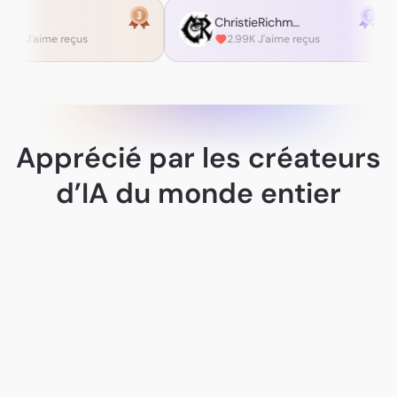
04
Елена
urlocal_newbie
2.43K J'aime reçus
2.99K J'ai
JennyCG
Apprécié par les créateurs
d’IA du monde entier
ultronPrime
Bang.Bang.Beef