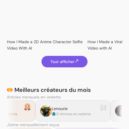
ChloeCreates99
Brane Frankovic
How I Made a 2D Anime Character Selfie
How I Made a Viral Ko
KevinKeying
Gimbo
Video With AI
Video with AI
Tout afficher
Meilleurs créateurs du mois
Articles mensuels en vedette
04
Lenourie
Theodora K
21 Articles en vedette
20 Articles en vedett
Chika Arimura
J'aime mensuellement reçus