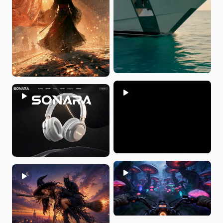
JakeVisuals
Maka巴卡
yvon du
yvon du
JennyCG
Ralph Gibbs