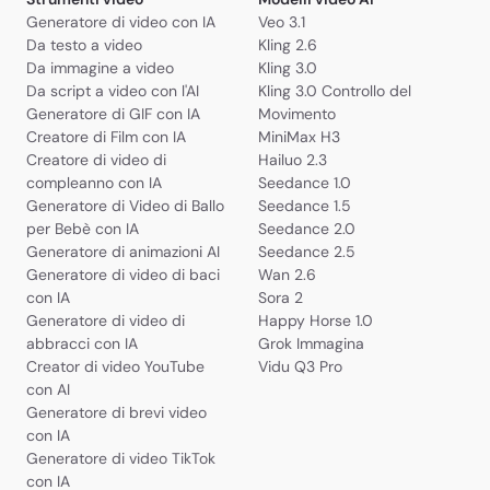
Generatore di video con IA
Veo 3.1
Da testo a video
Kling 2.6
Da immagine a video
Kling 3.0
Da script a video con l'AI
Kling 3.0 Controllo del
Generatore di GIF con IA
Movimento
Creatore di Film con IA
MiniMax H3
Creatore di video di
Hailuo 2.3
compleanno con IA
Seedance 1.0
Generatore di Video di Ballo
Seedance 1.5
per Bebè con IA
Seedance 2.0
Generatore di animazioni AI
Seedance 2.5
Generatore di video di baci
Wan 2.6
con IA
Sora 2
Generatore di video di
Happy Horse 1.0
abbracci con IA
Grok Immagina
Creator di video YouTube
Vidu Q3 Pro
con AI
Generatore di brevi video
con IA
Generatore di video TikTok
con IA