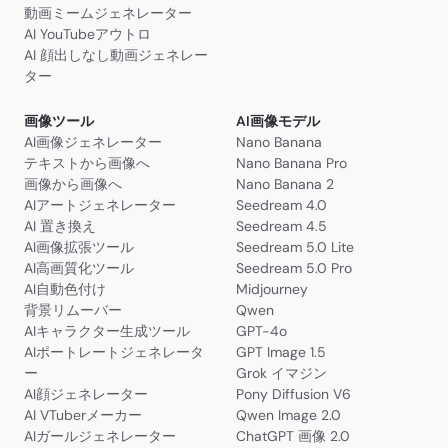
動画ミームジェネレーター
AI YouTubeアウトロ
AI 顔出しなし動画ジェネレー
ター
画像ツール
AI画像モデル
AI画像ジェネレーター
Nano Banana
テキストから画像へ
Nano Banana Pro
画像から画像へ
Nano Banana 2
AIアートジェネレーター
Seedream 4.0
AI 置き換え
Seedream 4.5
AI画像拡張ツール
Seedream 5.0 Lite
AI高画質化ツール
Seedream 5.0 Pro
AI自動色付け
Midjourney
背景リムーバー
Qwen
AIキャラクター生成ツール
GPT-4o
AIポートレートジェネレータ
GPT Image 1.5
ー
Grok イマジン
AI顔ジェネレーター
Pony Diffusion V6
AI VTuberメーカー
Qwen Image 2.0
AIガールジェネレーター
ChatGPT 画像 2.0