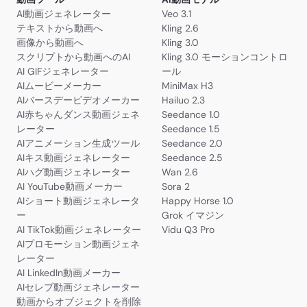
AI動画ジェネレーター
Veo 3.1
テキストから動画へ
Kling 2.6
画像から動画へ
Kling 3.0
スクリプトから動画へのAI
Kling 3.0 モーションコントロ
AI GIFジェネレーター
ール
AIムービーメーカー
MiniMax H3
AIバースデービデオメーカー
Hailuo 2.3
AI赤ちゃんダンス動画ジェネ
Seedance 1.0
レーター
Seedance 1.5
AIアニメーション生成ツール
Seedance 2.0
AIキス動画ジェネレーター
Seedance 2.5
AIハグ動画ジェネレーター
Wan 2.6
AI YouTube動画メーカー
Sora 2
AIショート動画ジェネレータ
Happy Horse 1.0
ー
Grok イマジン
AI TikTok動画ジェネレーター
Vidu Q3 Pro
AIプロモーション動画ジェネ
レーター
AI LinkedIn動画メーカー
AIセレブ動画ジェネレーター
動画からオブジェクトを削除