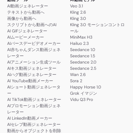
AI動画ジェネレーター
Veo 3.1
テキストから動画へ
Kling 2.6
画像から動画へ
Kling 3.0
スクリプトから動画へのAI
Kling 3.0 モーションコントロ
AI GIFジェネレーター
ール
AIムービーメーカー
MiniMax H3
AIバースデービデオメーカー
Hailuo 2.3
AI赤ちゃんダンス動画ジェネ
Seedance 1.0
レーター
Seedance 1.5
AIアニメーション生成ツール
Seedance 2.0
AIキス動画ジェネレーター
Seedance 2.5
AIハグ動画ジェネレーター
Wan 2.6
AI YouTube動画メーカー
Sora 2
AIショート動画ジェネレータ
Happy Horse 1.0
ー
Grok イマジン
AI TikTok動画ジェネレーター
Vidu Q3 Pro
AIプロモーション動画ジェネ
レーター
AI LinkedIn動画メーカー
AIセレブ動画ジェネレーター
動画からオブジェクトを削除