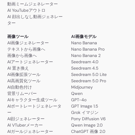
動画ミームジェネレーター
AI YouTubeアウトロ
AI 顔出しなし動画ジェネレー
ター
画像ツール
AI画像モデル
AI画像ジェネレーター
Nano Banana
テキストから画像へ
Nano Banana Pro
画像から画像へ
Nano Banana 2
AIアートジェネレーター
Seedream 4.0
AI 置き換え
Seedream 4.5
AI画像拡張ツール
Seedream 5.0 Lite
AI高画質化ツール
Seedream 5.0 Pro
AI自動色付け
Midjourney
背景リムーバー
Qwen
AIキャラクター生成ツール
GPT-4o
AIポートレートジェネレータ
GPT Image 1.5
ー
Grok イマジン
AI顔ジェネレーター
Pony Diffusion V6
AI VTuberメーカー
Qwen Image 2.0
AIガールジェネレーター
ChatGPT 画像 2.0