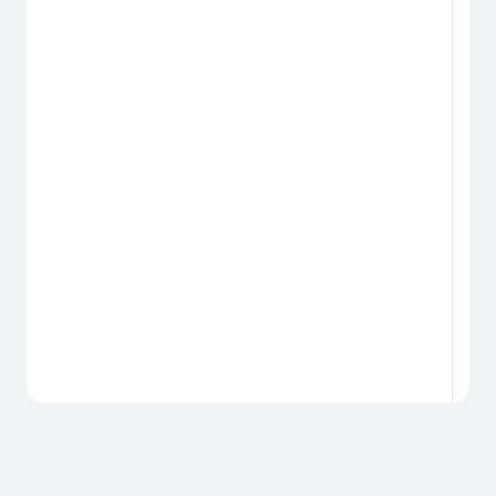
로
딩
중...