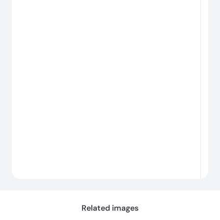
#
t
로
딩
중...
Related images