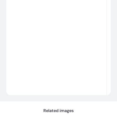
#
로
딩
중...
Related images