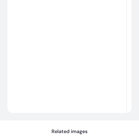
#
로
딩
중...
Related images