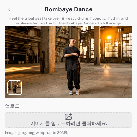
Bombaye Dance
Feel the tribal beat take over 🔥 Heavy drums, hypnotic rhythm, and
explosive footwork — hit the Bombaye Dance with full energy.
업로드
이미지를 업로드하려면 클릭하세요.
Image : jpeg, png, webp, up to 30MB;