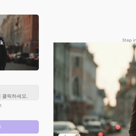
Step i
nk
 클릭하세요.
B;
6