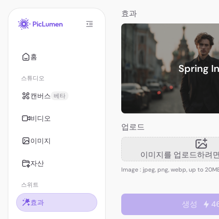
효과
홈
Spring I
스튜디오
캔버스
베타
비디오
업로드
이미지
이미지를 업로드하려면
자산
Image : jpeg, png, webp, up to 20M
스위트
효과
생성
4