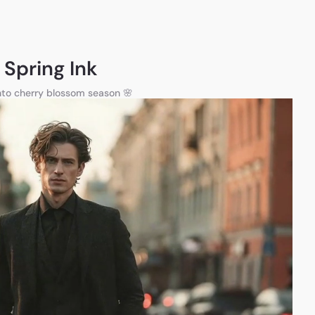
Spring Ink
nto cherry blossom season 🌸