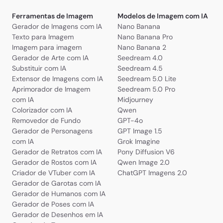
Ferramentas de Imagem
Modelos de Imagem com IA
Gerador de Imagens com IA
Nano Banana
Texto para Imagem
Nano Banana Pro
Imagem para imagem
Nano Banana 2
Gerador de Arte com IA
Seedream 4.0
Substituir com IA
Seedream 4.5
Extensor de Imagens com IA
Seedream 5.0 Lite
Aprimorador de Imagem
Seedream 5.0 Pro
com IA
Midjourney
Colorizador com IA
Qwen
Removedor de Fundo
GPT-4o
Gerador de Personagens
GPT Image 1.5
com IA
Grok Imagine
Gerador de Retratos com IA
Pony Diffusion V6
Gerador de Rostos com IA
Qwen Image 2.0
Criador de VTuber com IA
ChatGPT Imagens 2.0
Gerador de Garotas com IA
Gerador de Humanos com IA
Gerador de Poses com IA
Gerador de Desenhos em IA