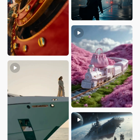
catali_es_yufei
JennyCG
CoffeeCam
Zuzzurellone1966