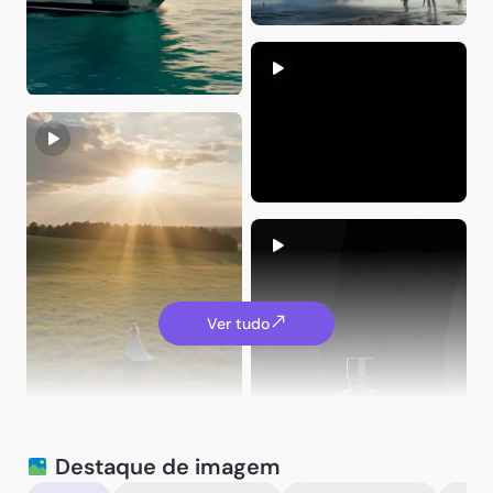
JakeVisuals
yvon du
Ver tudo
JakeVisuals
Destaque de imagem