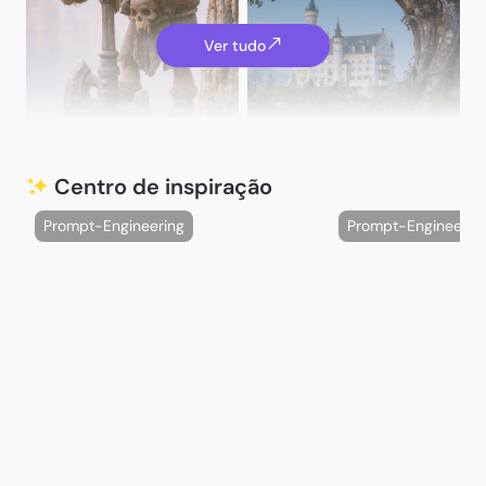
Rossman64
Ver tudo
A. G.
Rossman64
Centro de inspiração
Prompt-Engineering
Prompt-Engineerin
Varga Maria
catali_es_yufei
catali_es_yufei
nurzy aly
HannahHues