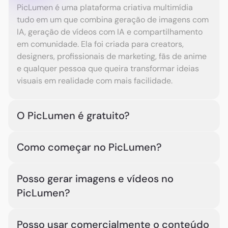
PicLumen é uma plataforma criativa multimídia
tudo em um que combina geração de imagens com
IA, geração de vídeos com IA e compartilhamento
em comunidade. Ela foi criada para creators,
designers, profissionais de marketing, fãs de anime
e qualquer pessoa que queira transformar ideias
visuais em realidade com mais facilidade.
O PicLumen é gratuito?
Sim. O PicLumen é gratuito para começar e usar,
Como começar no PicLumen?
com 10 Lumens grátis todos os dias. Você pode
criar imagens e vídeos com IA usando seus Lumens
Escolha um modelo de imagem ou vídeo, digite seu
diários. Para gerar mais conteúdos ou atender a
Posso gerar imagens e vídeos no
prompt ou envie uma imagem ou vídeo de
demandas criativas maiores, você pode assinar um
PicLumen?
referência. Depois, gere sua imagem ou vídeo com o
plano ou comprar Lumens extras.
PicLumen. Quando a criação estiver pronta, você
Sim. O PicLumen oferece suporte à geração de
pode baixá-la ou compartilhá-la na comunidade
Posso usar comercialmente o conteúdo