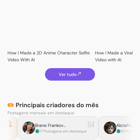
How I Made a 2D Anime Character Selfie
How I Made a Viral Ko
Video With AI
Video with AI
Ver tudo
Kevin Yost
Principais criadores do mês
⪼ ᑕᕼᖇIᔕ ⪻
Postagens mensais em destaque
04
05
Brane Frankovic
AIcraftedVisions
17 Postagens em destaque
15 Postagens em destaque