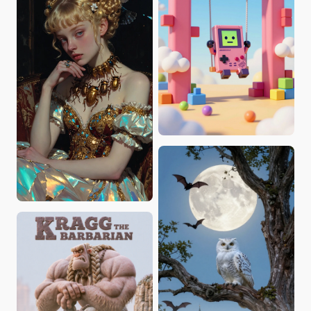
ultronPrime
KevinKeying
Brane Frankovic
Cozy_Chris
JennyCG
Zili