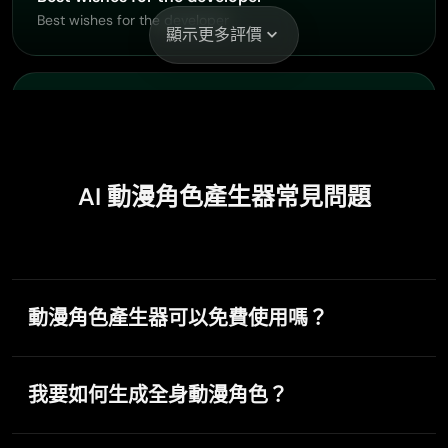
Best wishes for the developer
顯示更多評價
Alishba Mukhtar
Dec 28, 2025
Wonderful experience I’ve ever had
Wonderful experience I’ve ever had
AI 動漫角色產生器常見問題
A
ann
Dec 22, 2025
動漫角色產生器可以免費使用嗎？
amazing image creation app for me-5*…
可以，我們的動漫角色產生器可免費使用！你可以設計
amazing image creation app for me-5* rating...
多種風格的獨特角色，包括全身角色，並免費下載。輕
我要如何生成全身動漫角色？
鬆為你的故事、遊戲或個人專案創作動漫角色。
使用 PicLumen，你可以輕鬆生成全身動漫角色。只要
Noveltys bloger Noveltys bloge