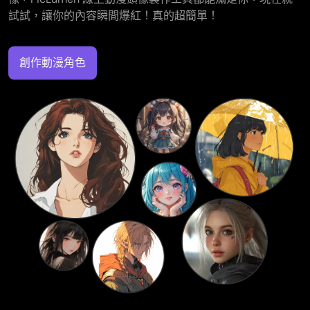
試試，讓你的內容瞬間爆紅！真的超簡單！
創作動漫角色