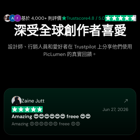
基於 4,000+ 則評價
Trustscore
4.8 / 5.0
深受全球創作者喜愛
設計師、行銷人員和愛好者在 Trustpilot 上分享他們使用
PicLumen 的真實回饋。
Zaine Jutt
Jun 27, 2026
Amazing 😍😍😍😍😍😍 freee 😍😍
Amazing 😍😍😍😍😍😍 freee 😍😍