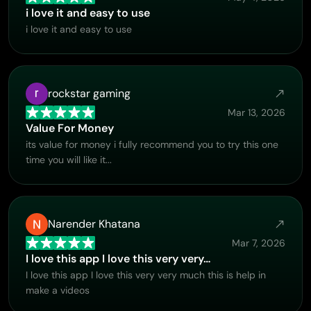
i love it and easy to use
i love it and easy to use
rockstar gaming
Mar 13, 2026
Value For Money
its value for money i fully recommend you to try this one
time you will like it...
Narender Khatana
Mar 7, 2026
I love this app I love this very very…
I love this app I love this very very much this is help in
make a videos