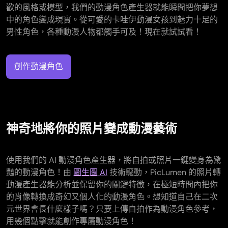
歡的風格或模型，我們的動漫角色產生器就能瞬間把你夢想
中的角色變成現實。從可愛的卡哇伊動漫女孩到魅力十足的
男性角色，各種動漫人物都觸手可及！現在就試試看！
創作動漫角色
神奇地將你的照片變成動漫藝術
使用我們的 AI 動漫角色產生器，將自拍或照片一鍵變身為驚
豔的動漫角色！由
圖生圖 AI
技術驅動，PicLumen 的照片轉
動漫產生器能分析並保留你的關鍵特徵，在極短時間內把你
的肖像轉換成奇幻又個人化的動漫角色。想知道自己在二次
元世界會長什麼樣子嗎？只要上傳自拍作為動漫角色參考，
用幾個點擊就能創作專屬動漫角色！