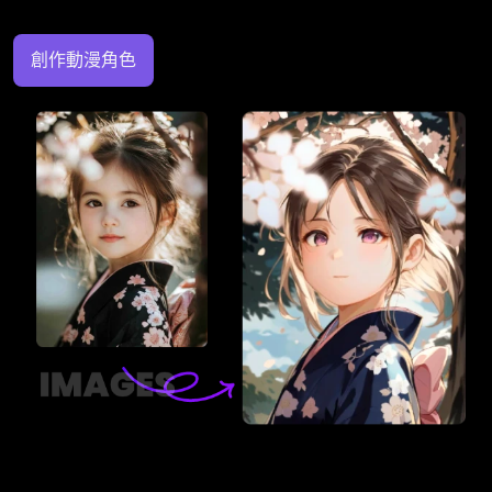
創作動漫角色