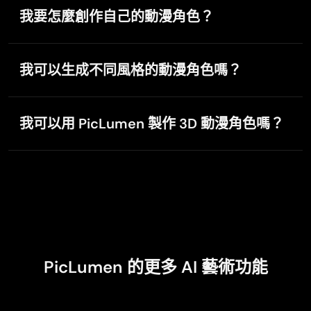
上傳照片，或輸入角色身形的文字描述，我們的 AI 角色
我要怎麼創作自己的動漫角色？
Nov 13, 2025
產生器就會為你打造完整全身角色。
it was amazing
告訴 PicLumen 的創意 AI 你想要什麼樣的 AI 角色，我
it was amazing, interesting, useful and very comfortable
們就會依照你的想法生成對應的動漫角色。
我可以生成不同風格的動漫角色嗎？
當然可以！我們的 AI 角色產生器提供多種風格，你可以
透過調整文字提示或切換模型（例如 PicLumen Reality
我可以用 PicLumen 製作 3D 動漫角色嗎？
或 FLUX）來變換風格，輕鬆創作符合各種動漫美學的
角色。
完全沒問題！PicLumen 的動漫角色產生器讓你設計 3D
動漫角色，非常適合用於動畫、遊戲，或任何需要更具
動態視覺效果的專案。
PicLumen 的更多 AI 藝術功能