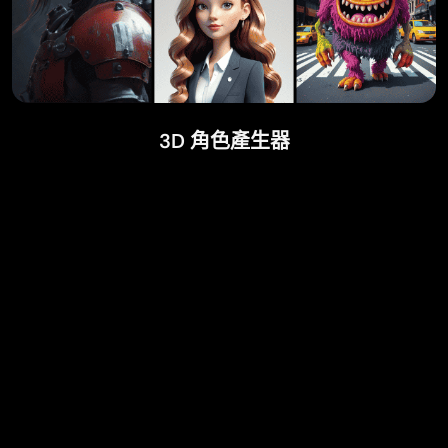
3D 角色產生器