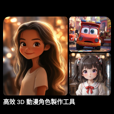
高效 3D 動漫角色製作工具