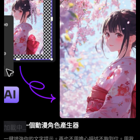
不只是一個動漫角色產生器
加載中...
一鍵增強你的文字提示。再也不用擔心描述不夠到位。用我