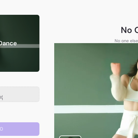
No 
No one else
 Dance
片
0