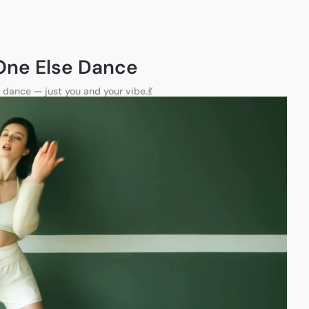
One Else Dance
 dance — just you and your vibe.💃