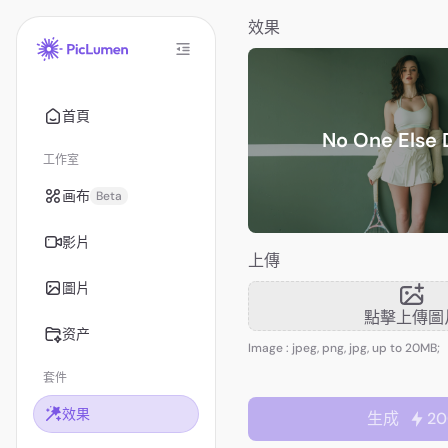
效果
首頁
No One Else
工作室
画布
Beta
影片
上傳
圖片
點擊上傳圖
资产
Image : jpeg, png, jpg, up to 20MB;
套件
效果
生成
20