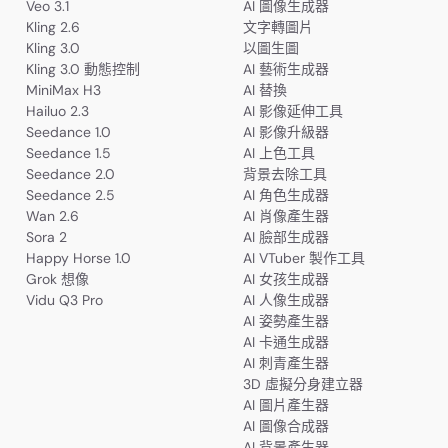
Veo 3.1
AI 圖像生成器
Kling 2.6
文字轉圖片
Kling 3.0
以圖生圖
Kling 3.0 動態控制
AI 藝術生成器
MiniMax H3
AI 替換
Hailuo 2.3
AI 影像延伸工具
Seedance 1.0
AI 影像升級器
Seedance 1.5
AI 上色工具
Seedance 2.0
背景去除工具
Seedance 2.5
AI 角色生成器
Wan 2.6
AI 肖像產生器
Sora 2
AI 臉部生成器
Happy Horse 1.0
AI VTuber 製作工具
Grok 想像
AI 女孩生成器
Vidu Q3 Pro
AI 人像生成器
AI 姿勢產生器
AI 卡通生成器
AI 刺青產生器
3D 虛擬分身建立器
AI 圖片產生器
AI 圖像合成器
AI 背景產生器