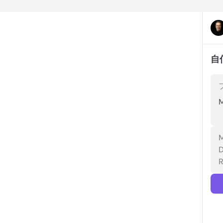
自
M
D
R