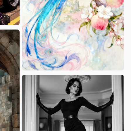
ChloeCreates99
nurzy aly