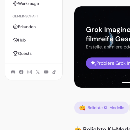
Werkzeuge
GEMEINSCHAFT
Erkunden
Grok Imagine
PicLumen
filmreife Ge
Hub
lle.
Erstelle, animiere od
Quests
Probiere Grok 
Beliebte KI-Modelle
Beliebte KI-Mode