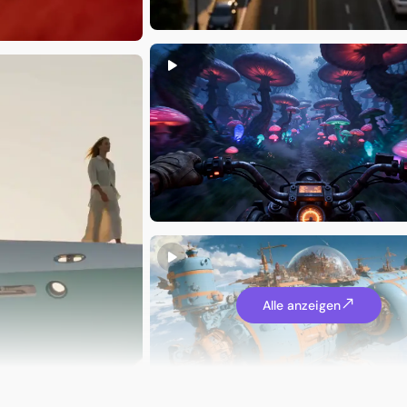
JennyCG
Alle anzeigen
Rossman64