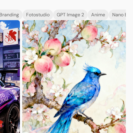
Branding
Fotostudio
GPT Image 2
Anime
Nano Ban