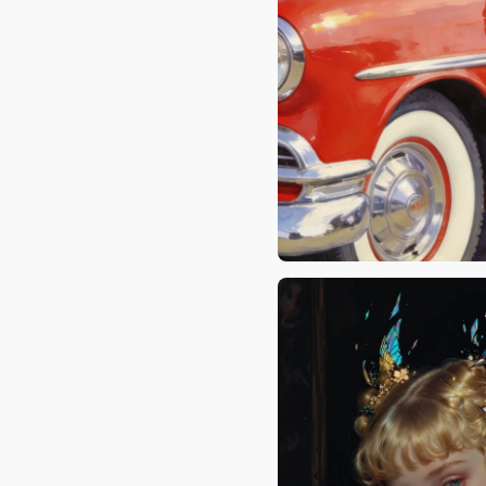
José Alexandre Barbosa da 
JakeVisuals