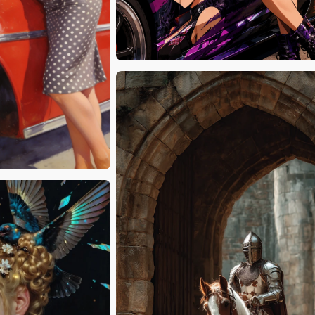
MrUnick0601
catali_es_yufei
Silva
BananaPepperPizza