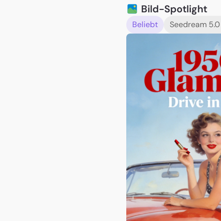
Bild-Spotlight
Beliebt
Seedream 5.0
JakeVisuals