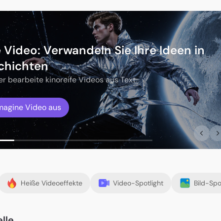
 Video: Verwandeln Sie Ihre Ideen in
schichten
er bearbeite kinoreife Videos aus Text.
Imagine Video aus
Heiße Videoeffekte
Video-Spotlight
Bild-Spo
lle