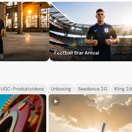
sprobieren
Effekte ausprobieren
Football Star Arrival
UGC-Produktvideos
Unboxing
Seedance 2.0
Kling 2.