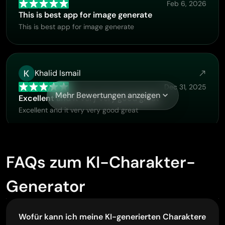
Feb 6, 2026
This is best app for image generate
This is best app for image generate
Khalid Ismail
Dec 31, 2025
Mehr Bewertungen anzeigen
Excellent and it very very good great
Excellent and it very very good great
Yfad
FAQs zum KI-Charakter-
Dec 9, 2025
Generator
Best AI generator of all times
Best AI generator of all times
Wofür kann ich meine KI-generierten Charaktere