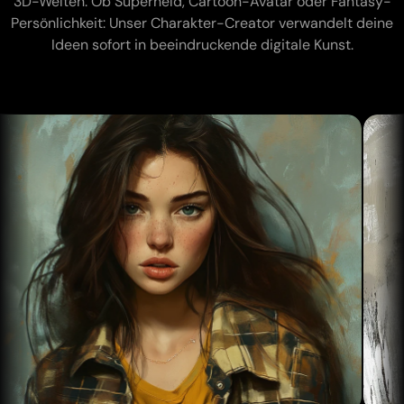
3D-Welten. Ob Superheld, Cartoon-Avatar oder Fantasy-
KI-Tattoo-Generator
Persönlichkeit: Unser Charakter-Creator verwandelt deine
KI-Avatar-Generator
Ideen sofort in beeindruckende digitale Kunst.
KI-Posen-Generator
Läd