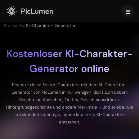
Startseite
/
KI-Charakter-Generator
Startseite
KI-Video
Kostenloser KI-Charakter-
Generator online
Erstellen
KI-Bild
KI-Videogenerator
Text zu Video
Erstellen
KI-Modelle
Erwecke deine Traum-Charaktere mit dem KI-Charakter-
Bild zu Video
Generator von PicLumen in nur wenigen Klicks zum Leben!
Bild-zu-Bild
KI-GIF-Generator
Beschreibe Aussehen, Outfits, Gesichtsausdrücke,
Text zu Bild
Bildmodelle
KI-Tools
KI-Filmstudio
Hintergrundgeschichte und andere Merkmale – und erlebe, wie
KI-Bildgenerator
Nano Banana Pro
in Sekunden lebendige, hyperdetaillierte KI-Charaktere
KI-Bildgenerator
Midjourney
Bearbeiten & Optimieren
Für Unternehmen
entstehen.
Trend-Effekte
KI-Bildergenerator
Seedream 5.0 Pro
Hintergrund-Entferner
KI-Kussvideo
FLUX
Bild-Upscaler
Produktfotos