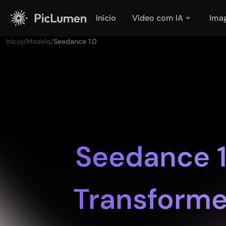
Início
Vídeo com IA
Ima
Início
/
Modelo
/
Seedance 1.0
Seedance 1
Transforme