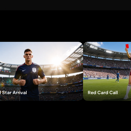
Experimente os efeitos
Experim
 Star Arrival
Red Card Call