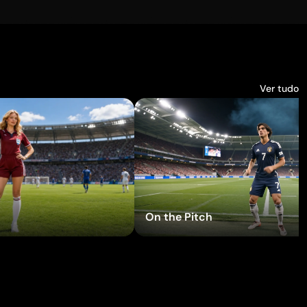
Ver tudo
ente os efeitos
Experimente os efei
On the Pitch