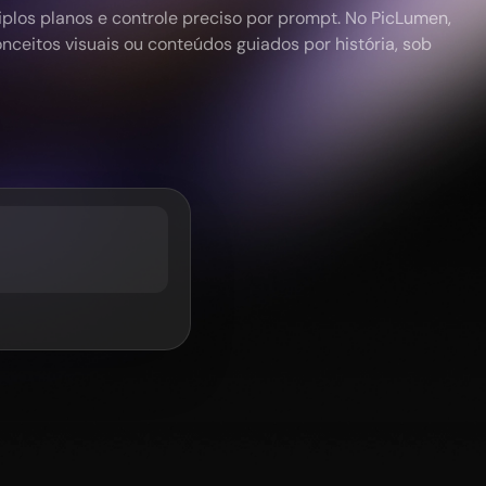
plos planos e controle preciso por prompt. No PicLumen,
nceitos visuais ou conteúdos guiados por história, sob