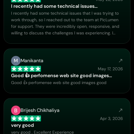
I recently had some technical issues…
I recently had some technical issues that I was trying to
work through, so I reached out to the team at PicLumen
for support. They were incredibly open, responsive, and
willing to discuss the challenges I was experiencing. I
even sent them a video demonstrating some of the issues
I came across, and they took the time to review
everything carefully and work toward finding solutions.
What really stood out to me was how friendly,
M
Manikanta
approachable, and collaborative they were throughout
May 17, 2026
the process. I never felt like I was just submitting a
Good 👍 perfomense web site good images…
problem ticket — it felt like they genuinely cared about
Good 👍 perfomense web site good images good
improving the experience and helping users succeed. I
truly enjoy using the platform and appreciate the level of
support and dedication behind it. I would absolutely
recommend PicLumen to anyone interested in this type
Brijesh Chikhaliya
of creative work.
Apr 3, 2026
very good
very good , Excellent Experience