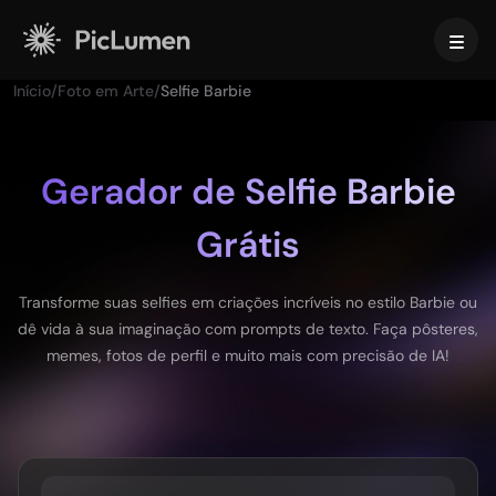
Início
/
Foto em Arte
/
Selfie Barbie
Início
Vídeo com IA
Gerador de Selfie Barbie
Grátis
Criar
Imagem com IA
Gerador de Vídeos com IA
Texto para Vídeo
Criar
Modelos de IA
Transforme suas selfies em criações incríveis no estilo Barbie ou
Imagem para vídeo
dê vida à sua imaginação com prompts de texto. Faça pôsteres,
Imagem para Imagem
Gerador de GIFs com IA
memes, fotos de perfil e muito mais com precisão de IA!
Texto para Imagem
Modelos de Imagem
Ferramentas de IA
Criador de Filmes com IA
Gerador de Imagens com IA
Nano Banana Pro
Gerador de Arte com IA
Midjourney
Editar e aprimorar
Para empresas
Efeitos em Alta
Gerador de Imagens com IA
Seedream 5.0 Pro
Removedor de Fundo
Vídeo de Beijo com IA
FLUX
Aumentar Imagem
Fotos de produto