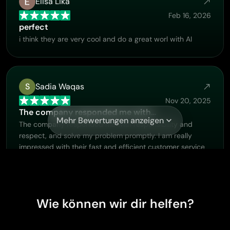
Elisa Lika
Feb 16, 2026
perfect
i think they are very cool and do a great worl with AI
S
Sadia Waqas
Nov 20, 2025
The company responded me with…
Mehr Bewertungen anzeigen
The company responded me with responsibility and
respect, and solve my problem promptly. I am really
impressed with their fast and efficient customer service
Thank you very much for your support and help team
piclumen I really appreciate it Wish you very good luck
Wie können wir dir helfen?
Hazard Lion
Nov 18, 2025