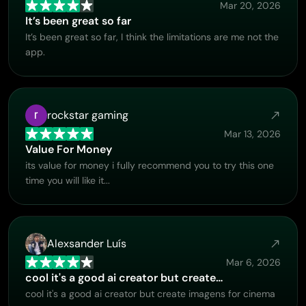
Mar 20, 2026
KI-Tattoo-Generator
It’s been great so far
KI-Avatar-Generator
It’s been great so far, I think the limitations are me not the
KI-Posen-Generator
app.
rockstar gaming
Mar 13, 2026
Value For Money
its value for money i fully recommend you to try this one
time you will like it...
Alexsander Luís
Mar 6, 2026
cool it's a good ai creator but create…
cool it's a good ai creator but create imagens for cinema