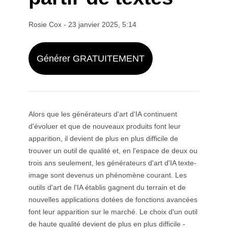
Par sujet
Générateur de twerk IA
GPT Image 2.0
Colorisation d’images
Photographie produit par IA
Vidéo Câlin IA
Générateur de filles IA
Remplacement IA (Inpainting)
Rosie Cox
-
23 janvier 2025, 5:14
Générateur d’arrière-plans IA
Vidéo de danse IA
Modèles vidéo
Générateur d’humains IA
Combineur d’images IA
Préparation du produit
Vidéo de danse pour bébé
Générateur de personnages IA
Extension d’image
Kling 3.0 Contrôle du mouvement
Générer GRATUITEMENT
Générateur de visages IA
Sora IA
Essayage virtuel
Montage vidéo
Générateur de bébé IA
Retoucher & Restyler
Seedance 2.0
Mannequin IA
Supprimer un objet d’une vidéo
Veo 3.1
Changeur de vêtements par IA
Changeur de vêtements
Par style
Supprimer le texte de la vidéo
Grok Imagine
Changeur de coiffure
Dénoncer la vidéo
Tous les modèles
Alors que les générateurs d'art d'IA continuent
Réaliste
Générateur de photos d’identité
Créateur de ralenti
Marketing
d'évoluer et que de nouveaux produits font leur
Personnage d'anime
Effaceur d’objets
Vidéo en anime
apparition, il devient de plus en plus difficile de
Funko Pop
Photo en œuvre d’art
Vidéo de présentation IA
trouver un outil de qualité et, en l'espace de deux ou
Pixel art
Page de coloriage
Générateur de logos IA
trois ans seulement, les générateurs d'art d'IA texte-
Créateur de chibi
Générateur d’affiches IA
image sont devenus un phénomène courant. Les
Générateur de bannières IA
outils d'art de l'IA établis gagnent du terrain et de
Créateur de couvertures de livres
Créateurs populaires
nouvelles applications dotées de fonctions avancées
Création de vêtements
Créateur de VTuber
font leur apparition sur le marché. Le choix d'un outil
Personnage 3D
de haute qualité devient de plus en plus difficile -