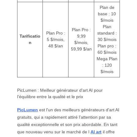
Plan de
base : 10
$/mois
Plan
Plan Pro :
Plan Pro :
standard :
Tarificatio
9,99
5 $/mois,
30 $/mois
n
$/mois,
48 $/an
Plan pro :
59,99 $/an
60 $/mois
Mega Plan
: 120
$/mois
PicLumen : Meilleur générateur d'art AI pour
l'équilibre entre la qualité et le prix
PicLumen
est l'un des meilleurs générateurs d'art AI
gratuits, qui a rapidement attiré l'attention par sa
qualité exceptionnelle et son prix abordable. En tant
que nouveau venu sur le marché de l
AI art
il offre