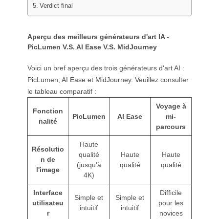
Verdict final
Aperçu des meilleurs générateurs d'art IA -
PicLumen V.S. AI Ease V.S. MidJourney
Voici un bref aperçu des trois générateurs d'art AI :
PicLumen, AI Ease et MidJourney. Veuillez consulter
le tableau comparatif :
Voyage à
Fonction
PicLumen
AI Ease
mi-
nalité
parcours
Haute
Résolutio
qualité
Haute
Haute
n de
(jusqu'à
qualité
qualité
l'image
4K)
Interface
Difficile
Simple et
Simple et
utilisateu
pour les
intuitif
intuitif
r
novices