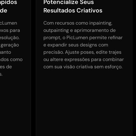
ápidos
Potencialize Seus
ade
Resultados Criativos
icLumen
Com recursos como inpainting,
xos para
outpainting e aprimoramento de
esolução.
prompt, o PicLumen permite refinar
 geração
e expandir seus designs com
uanto
precisão. Ajuste poses, edite trajes
cados como
ou altere expressões para combinar
hes de
com sua visão criativa sem esforço.
s.