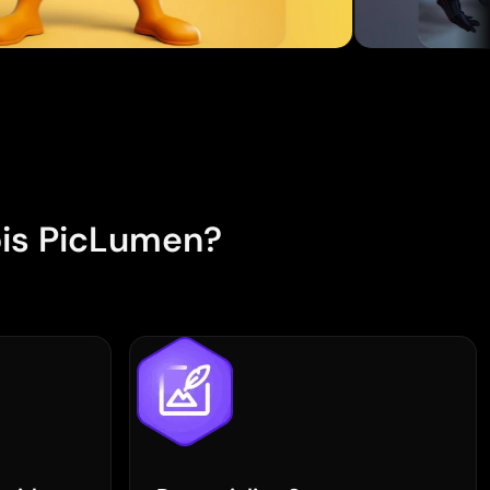
Carregando...
óis PicLumen?