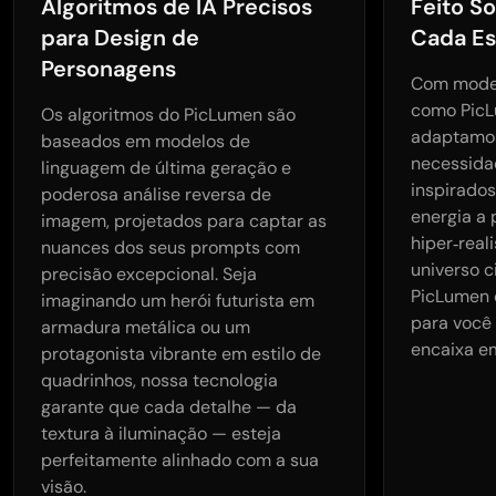
Algoritmos de IA Precisos
Feito S
para Design de
Cada Est
Personagens
Com model
como PicLu
Os algoritmos do PicLumen são
adaptamos
baseados em modelos de
necessidad
linguagem de última geração e
inspirado
poderosa análise reversa de
energia a
imagem, projetados para captar as
hiper‑real
nuances dos seus prompts com
universo c
precisão excepcional. Seja
PicLumen o
imaginando um herói futurista em
para você 
armadura metálica ou um
encaixa em
protagonista vibrante em estilo de
quadrinhos, nossa tecnologia
garante que cada detalhe — da
textura à iluminação — esteja
perfeitamente alinhado com a sua
visão.