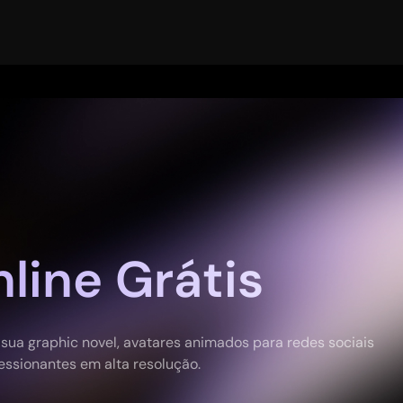
line Grátis
sua graphic novel, avatares animados para redes sociais
ressionantes em alta resolução.