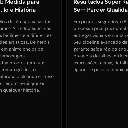
ob Medida para
Resultados Super R
ilo e História
Sem Perder Qualid
os de IA especializados
Em poucos segundos, o P
men Art e Realistic, nos
processa prompts comple
 facilmente a diferentes
entregar visuais em alta r
es artísticas. De heróis
Seu pipeline avançado de
s em anime cheios de
garante saída rápida enq
 personagens
preserva detalhes intrin
istas prontos para um
expressões faciais, detal
inematográfico, o
figurino e poses dinâmica
ferece o alcance criativo
criar um herói que se
 qualquer história.