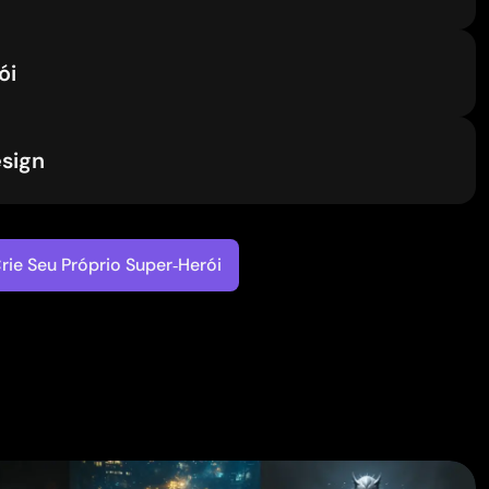
ói
esign
rie Seu Próprio Super‑Herói