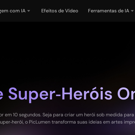
gem com IA
Efeitos de Vídeo
Ferramentas de IA
 Super‑Heróis On
or em 10 segundos. Seja para criar um herói sob medida para 
 super‑herói, o PicLumen transforma suas ideias em artes imp