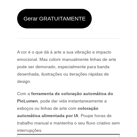
Wan 2.6
Sora 2
Gerador de Animações com IA
GPT Image 2
Nano Banana 2
Gerador de Vídeos de Beijo com IA
Gerar GRATUITAMENTE
Criador de Vídeos para YouTube com IA
Nano Banana Pro
Nano Banana
Criador de Vídeos de Aniversário com IA
Grok Imagine
Seedream 4.0
Seedream 4.5
Gerador de Vídeos Curtos com IA
Seedream 5.0 Pro
Midjourney
Qwen AI
Ferramentas de Imagem com IA
A cor é o que dá à arte a sua vibração e impacto
GPT-4o
emocional. Mas colorir manualmente linhas de arte
Gerador de Arte com IA
pode ser demorado, especialmente para banda
Substituir com IA
desenhada, ilustrações ou iterações rápidas de
Extensor de Imagens com IA
design.
Colorizador com IA
Aprimorador de Imagem com IA
Com a
ferramenta de coloração automática do
Gerador de Personagens com IA
PicLumen
, pode dar vida instantaneamente a
Criador de VTuber com IA
esboços ou linhas de arte com
coloração
automática alimentada por IA
. Poupe horas de
trabalho manual e mantenha o seu fluxo criativo sem
interrupções.