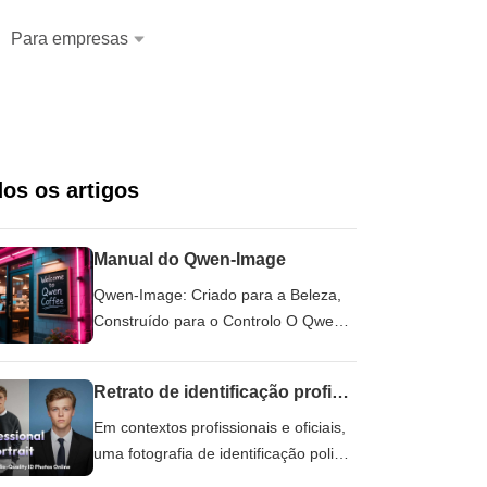
Para empresas
os os artigos
Manual do Qwen-Image
Qwen-Image: Criado para a Beleza,
Construído para o Controlo O Qwen-
Image é um modelo de base de 20
biliões de parâmetros construído
Retrato de identificação profissional - Crie fotografias de identificação com qualidade de estúdio online
sobre a arquitetura MMDiT, concebido
para a geração de imagens de alta
Em contextos profissionais e oficiais,
fidelidade e edição visual refinada.
uma fotografia de identificação polida
Destaca-se por sua capacidade de
é mais do que apenas um requisito -