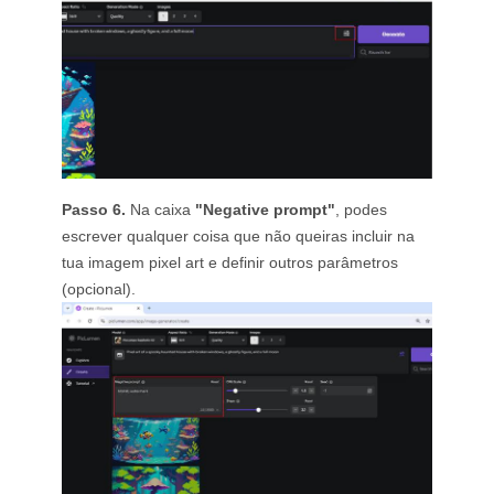
Passo 6.
Na caixa
"Negative prompt"
, podes
escrever qualquer coisa que não queiras incluir na
tua imagem pixel art e definir outros parâmetros
(opcional).