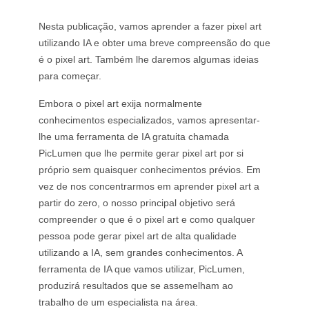
Por assunto
Gerador de Twerk com IA
GPT Image 2.0
Colorizador de Imagens
Fotografia de Produto com IA
Vídeo de Abraço com IA
Nesta publicação, vamos aprender a fazer pixel art
Gerador de Garotas com IA
Substituir com IA (Inpainting)
Gerador de Fundos com IA
Vídeo de Dança com IA
utilizando IA e obter uma breve compreensão do que
Modelos de Vídeo
Gerador de Humanos com IA
Combinar Imagens com IA
Preparação de Produto
Vídeo de Dança de Bebê
é o pixel art. Também lhe daremos algumas ideias
Gerador de Personagens com IA
Extensor de Imagem
Kling 3.0 Controle de Movimento
para começar.
Gerador de Rostos com IA
Sora AI
Provar
Edição de Vídeo
Gerador de Bebês com IA
Retoque e Estilo
Seedance 2.0
Embora o pixel art exija normalmente
Modelo de Moda com IA
Remover objeto do vídeo
Veo 3.1
conhecimentos especializados, vamos apresentar-
Trocador de Roupas com IA
Trocador de Roupas
Por estilo
Remover texto do vídeo
Grok Imagine
lhe uma ferramenta de IA gratuita chamada
Mudar Penteado
Remover ruído do vídeo
Todos os modelos
PicLumen que lhe permite gerar pixel art por si
Realista
Criador de Foto para Passaporte
Criador de Câmera Lenta
Marketing
próprio sem quaisquer conhecimentos prévios. Em
Personagem de anime
Removedor de Objetos
Vídeo para anime
vez de nos concentrarmos em aprender pixel art a
Funko Pop
Foto em Arte
Vídeo de Produto com IA
partir do zero, o nosso principal objetivo será
Pixel Art
Página de colorir
Gerador de Logotipos com IA
compreender o que é o pixel art e como qualquer
Criador de Chibi
Gerador de Cartazes com IA
pessoa pode gerar pixel art de alta qualidade
Gerador de Banners com IA
utilizando a IA, sem grandes conhecimentos. A
Criador de Capas de Livros
Criadores em destaque
ferramenta de IA que vamos utilizar, PicLumen,
Design de roupas
Criador de VTuber
produzirá resultados que se assemelham ao
Personagem 3D
trabalho de um especialista na área.