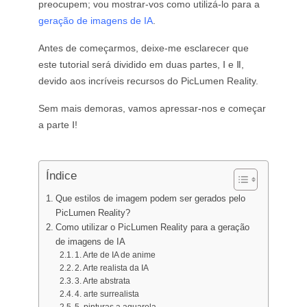
preocupem; vou mostrar-vos como utilizá-lo para a
Gerador de Tatuagens com IA
geração de imagens de IA
.
Gerador de Avatar com IA
Gerador de Poses com IA
Antes de começarmos, deixe-me esclarecer que
este tutorial será dividido em duas partes, Ⅰ e Ⅱ,
devido aos incríveis recursos do PicLumen Reality.
Sem mais demoras, vamos apressar-nos e começar
a parte Ⅰ!
Índice
Que estilos de imagem podem ser gerados pelo
PicLumen Reality?
Como utilizar o PicLumen Reality para a geração
de imagens de IA
1. Arte de IA de anime
2. Arte realista da IA
3. Arte abstrata
4. arte surrealista