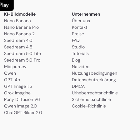
KI-Bildmodelle
Unternehmen
Nano Banana
Über uns
Nano Banana Pro
Kontakt
Nano Banana 2
Preise
Seedream 4.0
FAQ
Seedream 4.5
Studio
Seedream 5.0 Lite
Tutorials
Seedream 5.0 Pro
Blog
Midjourney
Naivideo
Qwen
Nutzungsbedingungen
GPT-4o
Datenschutzerklärung
GPT Image 1.5
DMCA
Grok Imagine
Urheberrechtsrichtlinie
Pony Diffusion V6
Sicherheitsrichtlinie
Qwen Image 2.0
Cookie-Richtlinie
ChatGPT Bilder 2.0