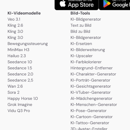
KI-Videomodelle
Bild-Tools
Veo 3.1
KI-Bildgenerator
Kling 2.6
Text zu Bild
Kling 3.0
Bild zu Bild
Kling 3.0
KI-Bildgenerator
Bewegungssteuerung
KI-Ersetzen
MiniMax H3
KI-Bilderweiterung
Hailuo 2.3
KI-Upscaler
Seedance 1.0
KI-Farbkolorierer
Seedance 1.5
Hintergrund-Entferner
Seedance 2.0
KI-Charakter-Generator
Seedance 2,5
KI-Porträt-Generator
Wan 2.6
KI-Gesichtsgenerator
Sora 2
KI-VTuber-Generator
Happy Horse 1.0
AI-Mädchengenerator
Grok Imagine
KI-Menschen-Generator
Vidu Q3 Pro
KI-Pose-Generator
KI-Cartoon-Generator
KI-Tattoo-Generator
3D-Avatar-Ersteller