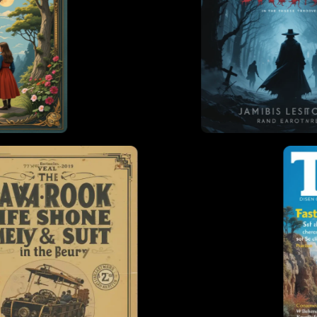
..
Lädt..