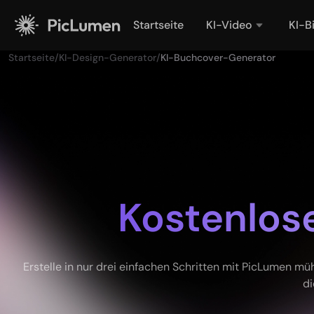
Startseite
KI-Video
KI-B
Startseite
/
KI-Design-Generator
/
KI-Buchcover-Generator
Kostenlos
Erstelle in nur drei einfachen Schritten mit PicLumen m
di