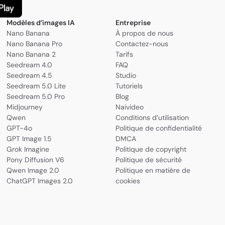
Modèles d’images IA
Entreprise
Nano Banana
À propos de nous
Nano Banana Pro
Contactez-nous
Nano Banana 2
Tarifs
Seedream 4.0
FAQ
Seedream 4.5
Studio
Seedream 5.0 Lite
Tutoriels
Seedream 5.0 Pro
Blog
Midjourney
Naivideo
Qwen
Conditions d’utilisation
GPT-4o
Politique de confidentialité
GPT Image 1.5
DMCA
Grok Imagine
Politique de copyright
Pony Diffusion V6
Politique de sécurité
Qwen Image 2.0
Politique en matière de
ChatGPT Images 2.0
cookies