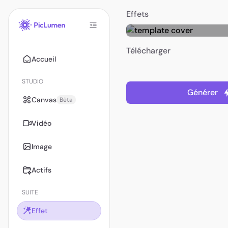
Effets
Télécharger
Accueil
STUDIO
Générer
Canvas
Bêta
Vidéo
Image
Actifs
SUITE
Effet