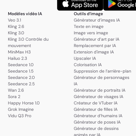
Modèles vidéo IA
Outils d’image
Veo 3.1
Générateur d’images IA
Kling 2.6
Texte en image
Kling 3.0
Image vers image
Kling 3.0 Contrôle du
Générateur d’art par IA
mouvement
Remplacement par IA
MiniMax H3
Extension d'image IA
Hailuo 2.3
Upscaler IA
Seedance 1.0
Colorisation IA
Seedance 1.5
Suppression de l’arrière-plan
Seedance 2.0
Générateur de personnages
Seedance 2.5
IA
Wan 2.6
Générateur de portraits IA
Sora 2
Générateur de visages IA
Happy Horse 1.0
Créateur de VTuber IA
Grok Imagine
Générateur de filles IA
Vidu Q3 Pro
Générateur d’humains IA
Générateur de poses IA
Générateur de dessins
animés par IA