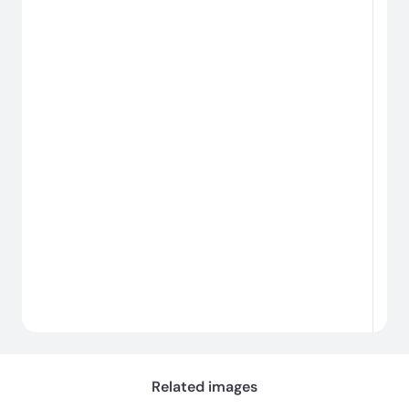
#
Caricamento
in corso...
Related images