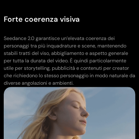
Generatore di tatuaggi con IA
Generatore di avatar AI
Forte coerenza visiva
Generatore di Pose con IA
Seedance 2.0 garantisce un’elevata coerenza dei
personaggi tra più inquadrature e scene, mantenendo
stabili tratti del viso, abbigliamento e aspetto generale
per tutta la durata del video. È quindi particolarmente
utile per storytelling, pubblicità e contenuti per creator
che richiedono lo stesso personaggio in modo naturale da
diverse angolazioni e ambienti.