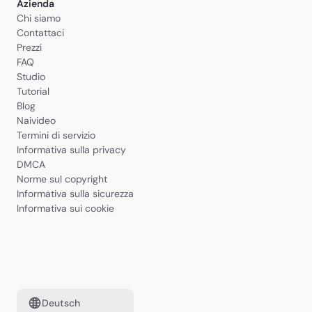
Azienda
Chi siamo
Contattaci
Prezzi
FAQ
Studio
Tutorial
Blog
Naivideo
Termini di servizio
Informativa sulla privacy
DMCA
Norme sul copyright
Informativa sulla sicurezza
Informativa sui cookie
Deutsch