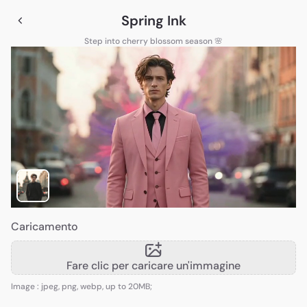
Spring Ink
Step into cherry blossom season 🌸
Caricamento
Fare clic per caricare un'immagine
Image : jpeg, png, webp, up to 20MB;