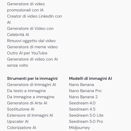
Generatore di video
promozionali con IA
Creator di video LinkedIn con
AI
Generatore di Video con
Celebrità AI
Rimuovi oggetto dal video
Generatore di meme video
Outro AI per YouTube
Generatore di video con AI
senza volto
Strumenti per le immagini
Modelli di immagini AI
Generatore di Immagini AI
Nano Banana
Da testo a immagine
Nano Banana Pro
Da immagine a immagine
Nano Banana 2
Generatore di Arte AI
Seedream 4.0
Sostituzione AI
Seedream 4.5
Estensore di Immagini AI
Seedream 5.0 Lite
Upscaler AI
Seedream 5.0 Pro
Colorizzatore AI
Midjourney