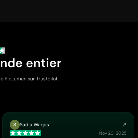
nde entier
e PicLumen sur Trustpilot.
S
Sadia Waqas
Nov 20, 2025