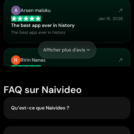
A
Arsen maloku
Jan 15, 2026
The best app ever in history
The best app ever in history
Afficher plus d'avis
Ririn Nanas
Dec 7, 2025
Great
Great, I like Piclumen giving freedom to their work, both
FAQ sur Naivideo
paid and free, to be used as content material for
personal or commercial purposes.
Qu’est-ce que Naivideo ?
Naivideo est l’app créative iOS de PicLumen pour
E
Eva
la création d’images et de vidéos IA. Vous pouvez
Nov 18, 2025