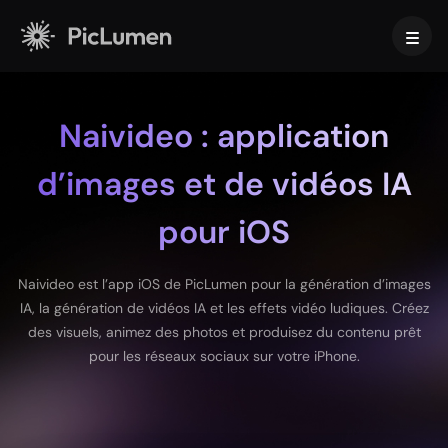
Accueil
Naivideo : application
Vidéo IA
d’images et de vidéos IA
Créer
Image IA
pour iOS
Générateur de vidéos IA
Texte en vidéo
Créer
Modèles d’IA
Naivideo est l’app iOS de PicLumen pour la génération d’images
Image vers vidéo
Image à Image
IA, la génération de vidéos IA et les effets vidéo ludiques. Créez
Générateur de GIF par IA
Texte en image
Modèles d’images
Outils IA
des visuels, animez des photos et produisez du contenu prêt
Créateur de films IA
Générateur d’images IA
pour les réseaux sociaux sur votre iPhone.
Nano Banana Pro
Générateur d’art par IA
Midjourney
Modifier & améliorer
Pour les entreprises
Effets tendance
Générateur d’images IA
Seedream 5.0 Pro
Outil de suppression d’arrière-plan
Vidéo de baiser avec IA
FLUX
Amélioration d’image
Photos produit