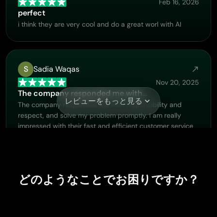
Feb 16, 2026
perfect
i think they are very cool and do a great worl with AI
S
Sadia Waqas
Nov 20, 2025
The company responded me with…
レビューをもっと見る
The company responded me with responsibility and
respect, and solve my problem promptly. I am really
impressed with their fast and efficient customer service
Thank you very much for your support and help team
piclumen I really appreciate it Wish you very good luck
どのようなことでお困りですか？
Hazard Lion
Nov 18, 2025
Best project in ai