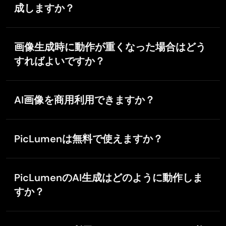
これらのコミュニティガイドラインは、人によるレビ
成しますか？
せします。
ューと機械学習を組み合わせて運用しており、テーマ
NSFWコンテンツがコミュニティガイドラインに適合
やクリエイターの背景、政治的見解、立場、所属にか
するかどうかについては、まだ議論の余地がありま
かわらず、すべてのユーザーに公平に適用されます。
画像生成時に動作が重くなった場合はどう
す。また、NSFW画像の表示可否は国によって見解が
PicLumenのポリシーは、クリエイターの自由を安全な
すればよいですか？
分かれています。未成年者が不適切なコンテンツにア
範囲で最大限尊重しつつ、より安心して利用できるコ
クセスすることを防ぐため、PicLumenでは現在、すべ
ミュニティを目指すものです。
動作が重い、生成が遅いと感じた場合は、次の対処を
てのNSFWコンテンツを一時的にブロックしていま
お試しください。
す。
AI画像を商用利用できますか？
ページを再読み込みするか、ブラウザを再起動してく
ださい。
商用利用権はご契約プランによって異なります。Basic
プラン（無料プラン）には商用利用権は含まれませ
インターネット接続が安定しているかご確認くださ
PicLumenは無料で使えますか？
ん。有料プランのご契約者には、プラン内容に応じ
い。
て、限定的な商用利用からビジネス利用レベルまでの
Basic（無料）プランのユーザーには、1日あたり10
ブラウザのキャッシュをクリアしてから、再度お試し
ライセンスが付与されます。詳細はサブスクリプショ
Lumensが付与され、プラットフォームの1日あたりの
ください。
PicLumenのAI生成はどのように動作しま
ンページのプラン比較をご確認ください。
生成上限の範囲内で、複数のモデルを使ってコンテン
また、PicLumenではご契約プランに応じて、
すか？
商用利用できるのは、ご自身で生成したコンテンツの
ツを生成できます。無制限の利用やより高速な生成を
Standard ModeからHyper Modeまで複数の生成モー
みです。他のユーザーが公開したコンテンツは、参考
ご希望の場合は、有料サブスクリプションプランをご
ドをご用意しています。Lumensを使い切った場合で
PicLumenのAI画像ジェネレーターは、複数の高度なア
用途に限ってご利用ください。ご利用が適用法令に準
利用ください。
も、優先度が低いRelax Modeで生成を継続できます。
ルゴリズムを組み合わせて、高品質なビジュアルを生