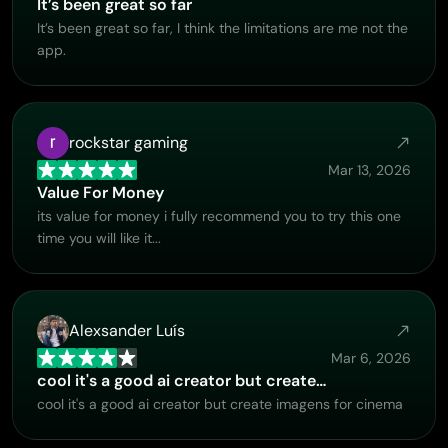
It’s been great so far
AIタトゥージェネレーター
It’s been great so far, I think the limitations are me not the
AIアバタージェネレーター
app.
AIポーズ生成ツール
rockstar gaming
Mar 13, 2026
Value For Money
its value for money i fully recommend you to try this one
time you will like it...
Alexsander Luís
Mar 6, 2026
cool it's a good ai creator but create…
cool it's a good ai creator but create imagens for cinema