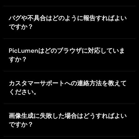
PicLumenは高度なセキュリティ対策により、お客様の
個人情報を保護しています。すべてのデータは暗号化
バグや不具合はどのように報告すればよい
され、厳格なプライバシーポリシーのもとで安全に管
ですか？
理されています。ご不明点がある場合は、
プライバシ
ーポリシー
をご確認いただくか、
バグを報告するには、サイト内の「
お問い合わせ
」ペ
service@piclumen.com までお問い合わせください。
ージから、service@piclumen.com 宛てにメッセージ
PicLumenはどのブラウザに対応していま
をお送りください。問題の内容や再現手順、可能であ
すか？
ればスクリーンショットなど、詳細な情報をお知らせ
いただけると、サポートチームが迅速に対応しやすく
PicLumenは、Google Chrome、Mozilla Firefox、
なります。
Safari、Microsoft Edgeなど、主要な最新ブラウザに対
カスタマーサポートへの連絡方法を教えて
応しています。最適な体験のため、ブラウザは最新バ
ください。
ージョンに更新してご利用ください。
PicLumenのサイト上で「
お問い合わせ
」をクリックす
ると、カスタマーサポートにご連絡いただけます。記
画像生成に失敗した場合はどうすればよい
載されているメールアドレスから直接お問い合わせい
ですか？
ただくことも可能です。
画像生成に失敗した場合は、次のような原因と対処方