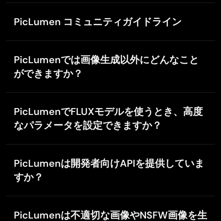
Best project in ai , creating images 👌
PicLumen コミュニティガイドライン
PicLumenは、当サービス上で生成が許可されるコンテ
Nagavali Srinivas
ンツの種類を明確にする、妥当なコミュニティガイド
PicLumenでは画像生成以外にどんなこと
Nov 12, 2025
ラインの整備に取り組んでいます。コミュニティガイ
excellent images are generated
ができますか？
ドラインは、AI技術の進化に合わせて継続的に更新・
excellent images are generated
改善されます。PicLumenコミュニティの基本方針は次
PicLumenではAI画像生成、AI動画生成に加え、背景削
のとおりです。
除、AI差し替え、画像拡張、カラー化、アップスケー
PicLumenでFLUXモデルを使うとき、高度
No Harm（無害性）：生成されるコンテンツは、悪意
ラーなどのAI編集ツールもご利用いただけます。すべ
ある目的を持たず、いかなる害や悪影響も与えないも
なパラメータを設定できますか？
ての機能はスタジオ内からアクセスできます。
basem trials
のでなければなりません。
現時点では、FLUXモデルは高度なパラメータの手動調
Nov 8, 2025
SFW Only（職場閲覧可のみ）：生成できるコンテンツ
Works like charm .
整や、画像から画像への生成機能に対応していませ
は、職場でも安全に閲覧できる（SFW）内容に限定さ
PicLumenは開発者向けAPIを提供していま
Works like charm .. I love this app
ん。FLUX.1-schnellはBlack Forest Labsが開発したテ
れます。
すか？
キスト入力ベースのオープンソース画像生成モデルの
Respect Each Other（相互尊重）：このコミュニティ
ため、当社独自モデル向けの各種機能とはまだ連携で
現在、PicLumenは開発者向けAPIを提供していませ
は、すべてのクリエイターへの敬意の上に成り立って
きません。
ん。ただし、今後の機能追加として検討中です。新機
います。
PicLumenは不適切な画像やNSFW画像を生
能やAPI提供に関する最新情報は、公式サイトでお知ら