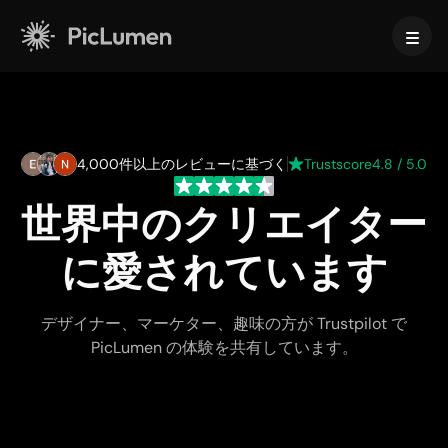
ホーム
AI動画
4,000件以上のレビューに基づく
Trustscore
4.8 / 5.0
世界中のクリエイター
作成
AI画像
AI動画ジェネレーター
に愛されています
テキストから動画へ
作成
AIモデル
画像から動画へ
画像から画像生成
AI GIFジェネレーター
デザイナー、マーケター、趣味の方が Trustpilot で
テキストから画像へ
画像モデル
AIツール
AI動画メーカー
PicLumen の体験を共有しています。
AI画像ジェネレーター
Nano Banana Pro
AIアートジェネレーター
Midjourney
編集と強化
法人向け
トレンドのエフェクト
AI画像ジェネレーター
Seedream 5.0 Pro
背景リムーバー
AIキス動画
FLUX
画像アップスケーラー
商品写真