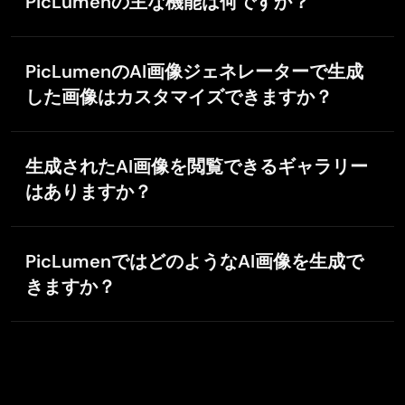
PicLumenの主な機能は何ですか？
トプロンプトを入力します。必要に応じて設定を調整
し、「Generate」をクリックすると、希望するAIコン
PicLumenは、あらゆるレベルのユーザーの創造性を引
テンツが生成されます。
き出すため、次のような幅広い機能を提供していま
PicLumenのAI画像ジェネレーターで生成
す。
した画像はカスタマイズできますか？
AI画像生成：高度なテキストtoイメージ／イメージto
イメージアルゴリズムにより、テキストプロンプトや
はい。次のような方法で、生成画像を効果的にカスタ
写真から魅力的なビジュアルを生成します。
マイズできます。
生成されたAI画像を閲覧できるギャラリー
AI動画生成：テキスト、画像、動画からパワフルなAI
プロンプトの調整：AIをより正確に誘導するため、詳
はありますか？
モデルで動画を生成でき、ストーリーテリング、マー
細で具体的な説明を入力します。たとえば「ビーチ」
ケティング、SNSコンテンツに最適です。
ではなく、「透き通った青い海と白い砂浜、ヤシの木
はい。PicLumenのコミュニティページには、ユーザー
動画エフェクト＆テンプレート：ワンクリックの動画
が1本ある晴れたビーチ」のように記述します。背景要
が共有したAI生成画像の
特集ギャラリー
があります。
PicLumenではどのようなAI画像を生成で
テンプレートで、エフェクトやトランジション、シネ
素、ライティング、表情、ポーズなどの情報もプロン
ここでコミュニティの作品を閲覧・探索してインスピ
マティックな演出を含む動画を即座に生成できます。
プトに追加しましょう。
きますか？
レーションを得られるほか、ご自身が生成したコンテ
AIツール：背景削除、AI画像カラー化など、さまざま
設定の変更：解像度、モデル、画像比率などのパラメ
ンツは「
Assets
」から確認できます。
リアルなポートレート、抽象アート、カートゥーン、
なツールを提供しており、新しいツールも順次追加さ
ータを調整し、目的に合った出力に近づけてくださ
アニメ、線画、ファンタジーアートなど、さまざまな
れていきます。
い。
スタイルのAI画像を生成できます。
高解像度出力：プロ用途にも対応できる高解像度画像
を生成し、鮮明さとディテールを確保します。