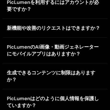
拠しているかどうかは、お客様ご自身の責任でご確認
PicLumenを利用するにはアカウントが必
より高度な機能や高速生成、利用上限の引き上げが必
各プランごとの生成速度の詳細は、サブスクリプショ
成します。テキストから画像を生成する「テキストto
ください。特定の商用利用目的に対する生成コンテン
要な場合は、有料サブスクリプションプランで体験を
ンページをご覧ください。
要ですか？
イメージ」と、参照画像をアップロードしてカスタマ
ツの独自性や適法性について、PicLumenはいかなる保
さらに強化できます。
イズ性を高める「イメージtoイメージ」の両方に対応
より高速な生成を安定してご利用いただくには、月額
はい。PicLumenをご利用いただくにはアカウントの作
証も行いません。
しています。微調整されたモデルにより、多様なスタ
$7.59（年額プランなら月あたり$6.09）からのお手頃
成が必要です。登録すると、AI動画・画像生成機能の
イルや緻密なディテール表現を得意としています。
な有料プランをご検討ください。問題が解決しない場
新機能や改善のリクエストはできますか？
利用、作品の管理、よりパーソナライズされた体験が
合は、PicLumenカスタマーサポートまでお問い合わせ
また、テキスト、画像、音声、既存の動画クリップか
可能になります。
はい。PicLumenでは、新機能や改善に関するユーザー
ください。迅速に対応いたします。
らAI動画を生成することも可能で、高度な動画モデル
からのご意見・ご要望を歓迎しています。サイト内の
によって実現されています。
PicLumenのAI画像・動画ジェネレーター
「
お問い合わせ
」ページからアイデアをお送りいただ
にモバイルアプリはありますか？
き、プラットフォームの改善にご協力ください。
はい。PicLumenはiOSおよびAndroid向けのモバイル
アプリを提供しています。スマートフォンから直接AI
生成できるコンテンツに制限はあります
画像やAI動画を作成できるので、いつでもどこでも手
か？
軽にコンテンツ制作が行えます。
はい。不適切または有害なAI画像の生成を防ぐため、
PicLumenにはガイドラインがあります。プロンプトは
PicLumenはどのように個人情報を保護し
コミュニティガイドラインおよび利用規約に沿った内
ていますか？
容にしてください。