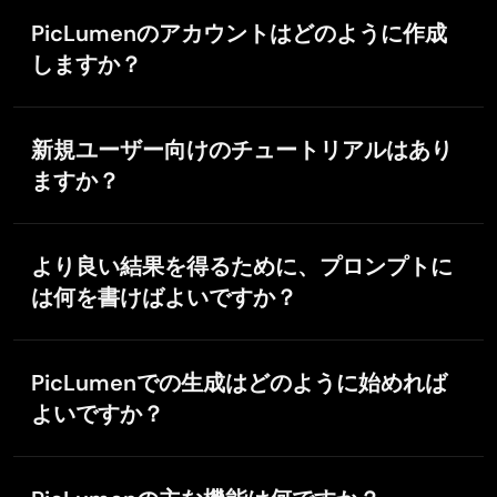
法をご確認ください。
PicLumenのアカウントはどのように作成
プロンプトの誤り・情報不足：プロンプトの内容を明
しますか？
確にし、必要な情報をすべて含めてください。AIが理
解しやすいよう、必要に応じてシンプルな表現にする
PicLumenのアカウント作成は、次の手順で簡単に行え
ことも有効です。
ます。
新規ユーザー向けのチュートリアルはあり
ネットワークの不安定・切断：インターネット接続が
新しいホームページ右上の「Start For Free」ボタンを
ますか？
安定しているか確認し、必要に応じて再接続してか
クリックします。
ら、再度生成をお試しください。
お好みの登録方法を選択します。メールアドレスとパ
はい。PicLumenでは初心者向けの
チュートリアル
を用
希望するスタイルに合わないモデルの選択：目的のス
スワードで登録するか、GoogleまたはAppleアカウン
意しており、最初のAI動画やAI画像の作成手順をステ
より良い結果を得るために、プロンプトに
タイルに合ったモデルを選び、複数のモデルを試しな
トでサインインできます。
ップごとに案内しながら、AI画像・動画ジェネレータ
がら最適な結果を探してみてください。
は何を書けばよいですか？
ーの主要機能もあわせて紹介しています。
登録が完了すると、すぐにAI画像やAI動画の作成を始
重要：画像生成に失敗した場合、その試行分の
められます。
より良い結果を得るには、プロンプトに明確で具体的
Lumensは消費されません。成功した生成に対しての
な表現を加えることが重要です。画像に含めたい要素
みLumensが使用されます。
PicLumenでの生成はどのように始めれば
（オブジェクト、色、スタイルなど）を具体的に記載
上記をお試しいただいても問題が解決しない場合は、
よいですか？
してください。
service@piclumen.com までご連絡ください。迅速に
生成を始めるには、PicLumenアカウントにログイン
サポートいたします。
し、AI画像またはAI動画のセクションを開いてテキス