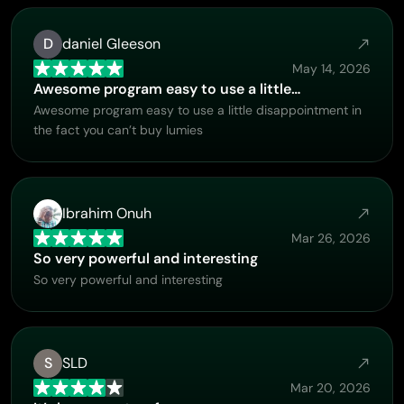
AIお尻ダンスジェネレーター
件名別
GPT Image 2.0
画像カラー化ツール
AIプロダクト写真撮影
AIハグ動画
AIガールジェネレーター
AI 置き換え（インペイント）
D
daniel Gleeson
AI背景ジェネレーター
AIダンス動画
AIヒューマンジェネレーター
ビデオモデル
AI画像合成ツール
プロダクトステージング
May 14, 2026
赤ちゃんダンス動画
AIキャラクター生成ツール
画像拡張ツール
Kling 3.0 モーションコントロール
Awesome program easy to use a little…
AI顔ジェネレーター
Sora AI
Awesome program easy to use a little disappointment in
試着
動画編集
AI赤ちゃんジェネレーター
the fact you can’t buy lumies
Seedance 2.0
レタッチ＆リスタイル
AIファッションモデル
動画からオブジェクトを削除
Veo 3.1
AI服装チェンジャー
服装チェンジャー
動画からテキストを削除
スタイル別
Grok Imagine
ヘアスタイルチェンジャー
動画ノイズ除去
すべてのモデル
リアル
パスポート写真メーカー
Ibrahim Onuh
スローモーションメーカー
マーケティング
アニメキャラクター
オブジェクト削除
Mar 26, 2026
動画をアニメに変換
Funko Pop
写真をアートに
AIプロダクト動画
So very powerful and interesting
ピクセルアート
ぬりえページ
AIロゴジェネレーター
So very powerful and interesting
ちびキャラメーカー
AIポスタージェネレーター
AIバナー生成ツール
ブックカバーメーカー
人気のメーカー
服のデザイン
S
SLD
VTuberメーカー
Mar 20, 2026
3Dキャラクター