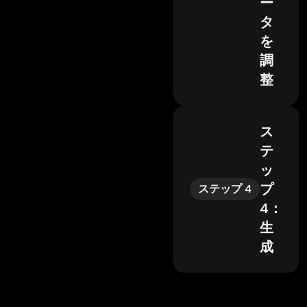
ー
タ
を
調
整
ス
テ
ッ
プ
ステップ 4
4：
生
成