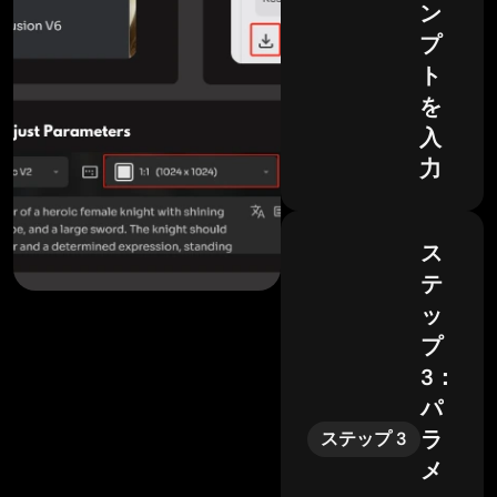
ン
プ
ト
を
入
力
ス
テ
ッ
プ
3：
パ
ラ
ステップ 3
メ