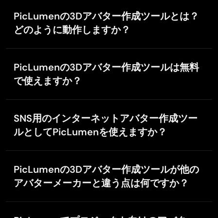
Raiden
PicLumenの3Dアバター作成ツールとは？
Nov 8, 2025
どのように動作しますか？
I haven’t tried yet so wait
PicLumenの3Dアバター作成ツールは、ブラウザ上で
Its actually really useful
かんたんにバーチャルアバターをデザイン・生成でき
PicLumenの3Dアバター作成ツールは無料
るオンラインツールです。豊富なカスタマイズ機能に
で使えますか？
より、ゲーム、SNS、メタバースなど幅広い用途向け
Le crouton enragé
に、リアルで生き生きとしたアバターを作成できま
はい。PicLumenは無料の3Dアバター作成ツールを提
す。モデルスタイルを選び、プロンプトを入力し、パ
Nov 7, 2025
供しており、誰でも気軽にアバター作りを試せます。
ラメータを調整して生成するだけで、3Dアバターが完
Very good application to do whatever…
SNS用のインターネットアバター作成ツー
成します。
Very good application to do whatever you want
ルとしてPicLumenを使えますか？
はい。PicLumenの3Dアバター作成ツールは、SNSや配
信に最適なインターネットアバター作成ツールとして
PicLumenの3Dアバター作成ツールが他の
利用できます。オンラインでの印象を高め、視聴者の
アバターメーカーと違う点は何ですか？
目を引くユニークなアバターを簡単に作成できます。
PicLumenの3Dアバター作成ツールは、汎用性と使い
やすさが特長です。3D人物クリエイターとリアルアバ