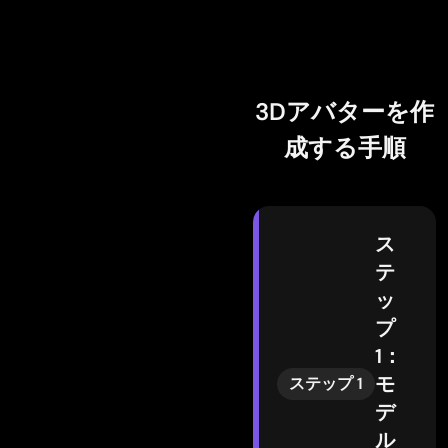
3Dアバターを作
成する手順
ス
テ
ッ
プ
1：
モ
ステップ 1
デ
ル