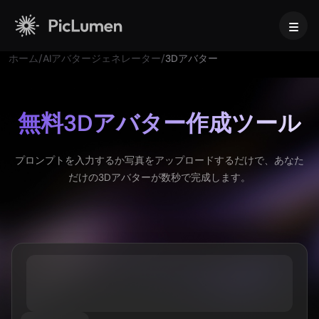
ホーム
/
AIアバタージェネレーター
/
3Dアバター
ホーム
AI動画
無料3Dアバター作成ツール
作成
AI画像
プロンプトを入力するか写真をアップロードするだけで、あなた
AI動画ジェネレーター
だけの3Dアバターが数秒で完成します。
テキストから動画へ
作成
AIモデル
画像から動画へ
画像から画像生成
AI GIFジェネレーター
テキストから画像へ
画像モデル
AIツール
AI動画メーカー
AI画像ジェネレーター
Nano Banana Pro
AIアートジェネレーター
Midjourney
編集と強化
法人向け
トレンドのエフェクト
AI画像ジェネレーター
Seedream 5.0 Pro
背景リムーバー
AIキス動画
FLUX
画像アップスケーラー
商品写真