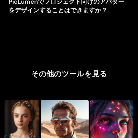
PicLumenでプロジェクト向けのアバター
ターメーカーの両方の機能を兼ね備え、直感的な操作
をデザインすることはできますか？
でありながら、細部まで作り込めるリアルなアバター
制作体験を提供します。
はい。PicLumenはマーケティング、アニメーション、
映像制作など、プロフェッショナルなプロジェクトに
も最適なツールです。高い3Dアバター生成能力によ
り、プロの現場でも通用するクオリティのアバターを
安定して作成できます。
その他のツールを見る