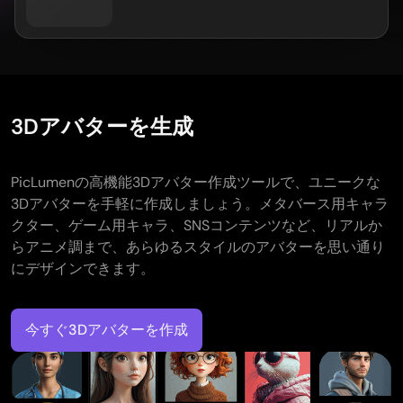
AIお尻ダンスジェネレーター
件名別
GPT Image 2.0
画像カラー化ツール
AIプロダクト写真撮影
AIハグ動画
AIガールジェネレーター
AI 置き換え（インペイント）
AI背景ジェネレーター
AIダンス動画
AIヒューマンジェネレーター
ビデオモデル
AI画像合成ツール
プロダクトステージング
赤ちゃんダンス動画
AIキャラクター生成ツール
画像拡張ツール
Kling 3.0 モーションコントロール
AI顔ジェネレーター
Sora AI
試着
3Dアバターを生成
動画編集
AI赤ちゃんジェネレーター
Seedance 2.0
レタッチ＆リスタイル
AIファッションモデル
動画からオブジェクトを削除
Veo 3.1
AI服装チェンジャー
服装チェンジャー
動画からテキストを削除
スタイル別
Grok Imagine
PicLumenの高機能3Dアバター作成ツールで、ユニークな
ヘアスタイルチェンジャー
動画ノイズ除去
すべてのモデル
3Dアバターを手軽に作成しましょう。メタバース用キャラ
リアル
パスポート写真メーカー
スローモーションメーカー
マーケティング
クター、ゲーム用キャラ、SNSコンテンツなど、リアルか
アニメキャラクター
オブジェクト削除
動画をアニメに変換
らアニメ調まで、あらゆるスタイルのアバターを思い通り
Funko Pop
写真をアートに
AIプロダクト動画
にデザインできます。
ピクセルアート
ぬりえページ
AIロゴジェネレーター
ちびキャラメーカー
AIポスタージェネレーター
AIバナー生成ツール
今すぐ3Dアバターを作成
ブックカバーメーカー
人気のメーカー
服のデザイン
VTuberメーカー
3Dキャラクター