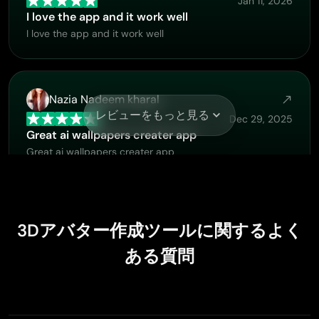
Jan 11, 2026
I love the app and it work well
I love the app and it work well
Nazia Nadeem kharal
レビューをもっと見る
Dec 29, 2025
Great ai wallpapers creater app
Great ai wallpapers creater app
E
Eva
3Dアバター作成ツールに関するよく
Nov 18, 2025
ある質問
I love it
I love it. amazing image generator.