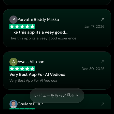
P
Parvathi Reddy Makka
Jan 17, 2026
I like this app its a veey good…
I like this app its a veey good experience
A
Awais Ali khan
Dec 30, 2025
Very Best App For AI Vedioea
Very Best App For AI Vedioea
レビューをもっと見る
Ghulam E Hur
Dec 13, 2025