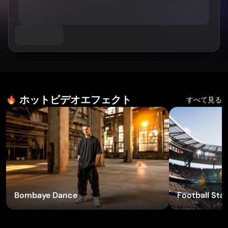
Wan 2.6
Sora 2
AIアニメーションジェネレーター
AIキス動画ジェネレーター
GPT Image 2
Nano Banana 2
AI YouTube動画メーカー
Nano Banana Pro
Nano Banana
Grok Imagine
AIバースデービデオメーカー
AIショート動画ジェネレーター
Seedream 4.0
Seedream 4.5
Seedream 5.0 Pro
Midjourney
Qwen AI
AI画像ツール
ホットビデオエフェクト
GPT-4o
すべて見る
AIアートジェネレーター
AI 置き換え
AI画像拡張ツール
AI自動色付け
AI高画質化ツール
AIキャラクター生成ツール
AI VTuberメーカー
エフェクトを試す
Bombaye Dance
Football Star