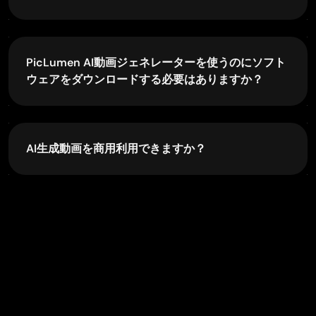
in creativity. If you’re a creator looking for a platform that
PicLumen AI Video Generator では、SNSクリッ
understands your journey and supports your growth, I
プ、プロモーション動画、商品ビジュアル、ストー
wholeheartedly recommend them. Thank you, PicLumen,
リーシーン、スタイライズされたコンテンツ、画像
for making the creative process feel human, hopeful, and
PicLumen AI動画ジェネレーターを使うのにソフト
から動画へのプロジェクトなどを作成できます。ク
beautifully supported.
ウェアをダウンロードする必要はありますか？
リエイティブな用途から日常的なコンテンツ制作ま
で、幅広いニーズに対応します。
いいえ。PicLumen AI動画ジェネレーターはオンラ
インで利用でき、従来型の編集ソフトをダウンロー
ドする必要はありません。そのため、ワークフロー
AI生成動画を商用利用できますか？
がより高速かつ手軽になります。
はい。生成された動画はすべてライセンスフリー
で、商用プロジェクトにも安全にご利用いただけま
す。具体的な利用条件については、利用規約をご確
認ください。