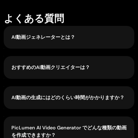
Application is very good
Application is very good but improvement needed
よくある質問
AI動画ジェネレーターとは？
Saima Rizwan
Nov 14, 2025
AI動画ジェネレーターは、テキストプロンプトや画
Awesome Piclumen customer service!!
像から、従来の編集作業なしで動画を生成できるツ
As a small creator balancing a full-time career job and
ールです。SNS用動画、ストーリーテリング、マー
おすすめのAI動画クリエイターは？
with a passion for visual storytelling, I’ve used many
ケティングなどのコンテンツを、より短時間で作成
platforms but PicLumen stands out for its genuine care
できるようにします。
最適なAI動画クリエイターは、作りたいものによっ
and responsiveness. When I reached out with a request
て異なります。強力な動画モデルを簡単なワークフ
to adjust Lumen credits for my creative needs, their team
ローで使いたい場合、テキストや画像から動画を生
responded with empathy, flexibility, and a clear
AI動画の生成にはどのくらい時間がかかりますか？
成できる PicLumen AI Video Generator は有力な選
commitment to supporting artists like me. Not only did
択肢です。
they listen, they acted and credited Lumen offering with
多くの場合、AI動画の生成には数分しかかかりませ
Raiden
thoughtful solutions that made me feel valued, as a
ん。正確な時間は、使用するモデルやプロンプトの
Nov 8, 2025
customer. Their communication was prompt, respectful,
複雑さ、動画の長さによって変動します。
I haven’t tried yet so wait
PicLumen AI Video Generator でどんな種類の動画
and encouraging, and they treated my feedback with
Its actually really useful
を作成できますか？
real consideration. PicLumen isn’t just a tool it’s a partner