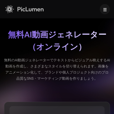
ホーム
無料AI動画ジェネレーター
AI動画
（オンライン）
AI画像
AI動画生成
無料のAI動画ジェネレーターでテキストからビジュアル映えするAI
AIで、あなたのアイデアを魅力的な動画に。
動画を作成し、さまざまなスタイルを切り替えられます。画像を
動画エフェクト
テキストから画像生成
アニメーション化して、ブランドや個人プロジェクト向けのプロ
対応している動画モデル
テキストのプロンプトを、AIで目を引く画像に変換。
品質なSNS・マーケティング動画を作りましょう。
AIツール
Veo 3.1
Vidu Q3 Pro
HappyHorse 1.0
画像から画像生成
あなたの画像から、さまざまなバリエーションを生み出しましょ
AI動画ツール
Kling 2.6
Kling 3.0
Hailuo 2.3
う。
スクリプトから動画を作成するAI
Seedance 1.0
Seedance 1.5
Seedance 2.0
AI赤ちゃんダンス動画ジェネレーター
対応している画像モデル