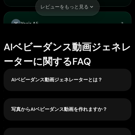
レビューをもっと見る
Yasir Ali
Dec 4, 2025
My exprienxe was geat.This compony was…
AIベビーダンス動画ジェネレ
My exprienxe was geat.This compony was good.
ーターに関するFAQ
Zain Ali
AIベビーダンス動画ジェネレーターとは？
Nov 20, 2025
This is the best ai in the world
AIベビーダンス動画ジェネレーターは、画像を解析
This is the best ai in the world
して、かわいく遊び心のあるベビー風のダンスモー
ションを付けた短い動画に変換する、AI（人工知
写真からAIベビーダンス動画を作れますか？
能）ベースのツールです。
はい。PicLumenを使えば、1枚の写真から、その画
Qadeer Khan
像内のキャラクターにアニメーションのダンスモー
Nov 10, 2025