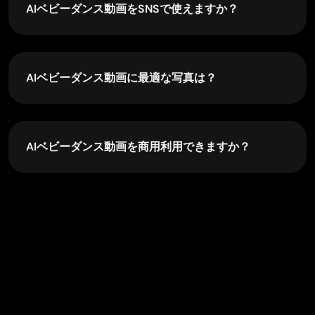
ションを適用して、短いAIベビーダンス動画を生成
Piclumen is one of the best ai image…
AIベビーダンス動画をSNSで使えますか？
できます。はっきりしたポートレート写真を使う
Piclumen is one of the best ai image generator
と、よりスムーズで自然な仕上がりになりやすくな
もちろんです。PicLumenのAIダンスジェネレーター
ります。
で生成した動画は、TikTok、Instagramリール、
YouTubeショートなどのプラットフォームで共有す
AIベビーダンス動画に最適な写真は？
るのに適しています。
最適なのは、顔がはっきり写っていて、正面から撮
影され、明るさも十分な写真です。これにより、AI
が顔の構造や体のバランスをより正確に認識でき、
AIベビーダンス動画を商用利用できますか？
ダンスモーションの精度が高まります。
多くの場合、AIベビーダンス動画はマーケティン
グ、広告、SNSコンテンツなどで商用利用できま
す。ただし、安全のために、使用する元画像・音
声・その他の素材については、公開前に必ず自分に
権利があるか、または適切なライセンスを取得して
いるかを確認してください。