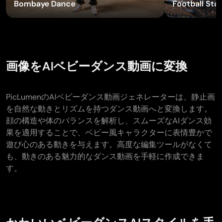
Bombaye Dance
Football Star
AIタトゥージェネレーター
AIアバタージェネレーター
AIポーズ生成ツール
画像をAIベビーダンス動画に変換
PicLumenのAIベビーダンス動画ジェネレーターは、静止画
を自然な動きとリズムを持つダンス動画へと変換します。
顔の構造や体のバランスを解析し、スムーズなAIダンス効
果を適用することで、ベビー風キャラクターに表情豊かで
遊び心のある動きを与えます。高度な編集ツールがなくて
も、動きのある魅力的なダンス動画を手軽に作成できま
す。