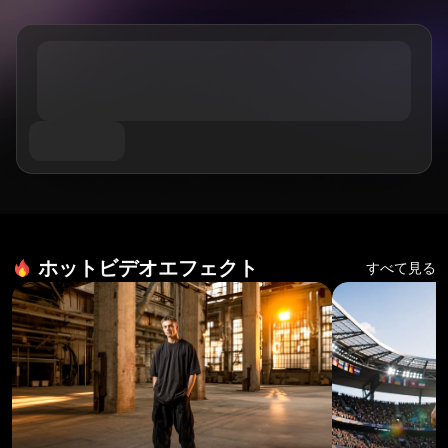
AIお尻ダンスジェネレーター
件名別
GPT Image 2.0
画像カラー化ツール
AIプロダクト写真撮影
AIハグ動画
AIガールジェネレーター
AI 置き換え（インペイント）
AI背景ジェネレーター
AIダンス動画
AIヒューマンジェネレーター
ビデオモデル
AI画像合成ツール
プロダクトステージング
赤ちゃんダンス動画
AIキャラクター生成ツール
画像拡張ツール
Kling 3.0 モーションコントロール
AI顔ジェネレーター
Sora AI
試着
動画編集
AI赤ちゃんジェネレーター
Seedance 2.0
レタッチ＆リスタイル
AIファッションモデル
動画からオブジェクトを削除
Veo 3.1
AI服装チェンジャー
服装チェンジャー
動画からテキストを削除
スタイル別
Grok Imagine
ヘアスタイルチェンジャー
動画ノイズ除去
すべてのモデル
リアル
パスポート写真メーカー
スローモーションメーカー
マーケティング
アニメキャラクター
オブジェクト削除
ホットビデオエフェクト
動画をアニメに変換
すべて見る
Funko Pop
写真をアートに
AIプロダクト動画
ピクセルアート
ぬりえページ
AIロゴジェネレーター
ちびキャラメーカー
AIポスタージェネレーター
AIバナー生成ツール
ブックカバーメーカー
人気のメーカー
服のデザイン
VTuberメーカー
3Dキャラクター
エフェクトを試す