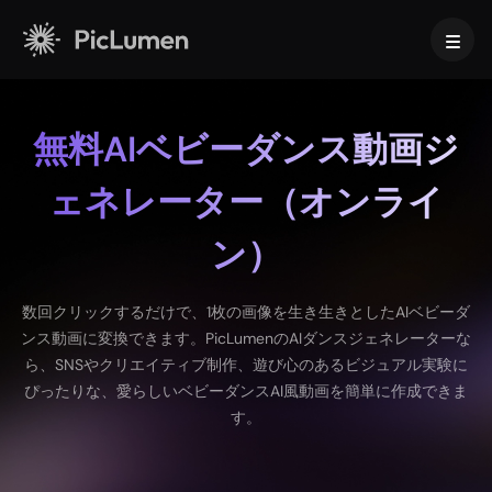
ホーム
無料AIベビーダンス動画ジ
AI動画
ェネレーター（オンライ
作成
AI画像
ン）
AI動画ジェネレーター
テキストから動画へ
作成
AIモデル
数回クリックするだけで、1枚の画像を生き生きとしたAIベビーダ
画像から動画へ
画像から画像生成
ンス動画に変換できます。PicLumenのAIダンスジェネレーターな
AI GIFジェネレーター
テキストから画像へ
画像モデル
AIツール
ら、SNSやクリエイティブ制作、遊び心のあるビジュアル実験に
AI動画メーカー
AI画像ジェネレーター
ぴったりな、愛らしいベビーダンスAI風動画を簡単に作成できま
Nano Banana Pro
AIアートジェネレーター
す。
Midjourney
編集と強化
法人向け
トレンドのエフェクト
AI画像ジェネレーター
Seedream 5.0 Pro
背景リムーバー
AIキス動画
FLUX
画像アップスケーラー
商品写真