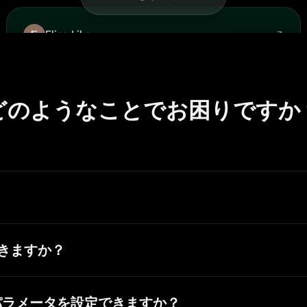
Elisa Lika
Feb 16, 2026
perfect
i think they are very cool and do a great worl with AI
どのようなことでお困りですか
テンツの種類を明確にする、妥当なコミュニティガイドラインの整
menコミュニティの基本方針は次のとおりです。
できますか？
ある目的を持たず、いかなる害や悪影響も与えないものでなけれ
景削除、AI差し替え、画像拡張、カラー化、アップスケーラーなど
は、職場でも安全に閲覧できる（SFW）内容に限定されます。
ニティは、すべてのクリエイターへの敬意の上に成り立っています。
度なパラメータを設定できますか？