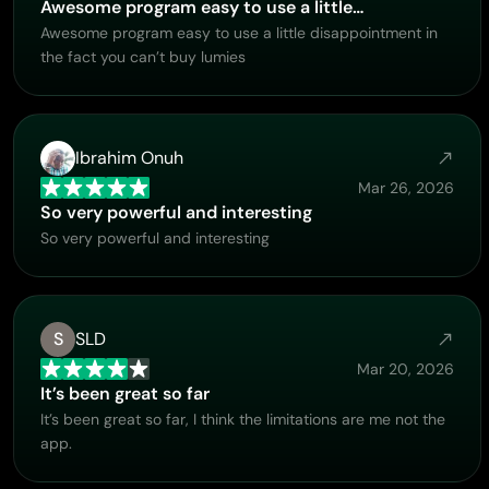
Awesome program easy to use a little…
Awesome program easy to use a little disappointment in
the fact you can’t buy lumies
Ibrahim Onuh
Mar 26, 2026
So very powerful and interesting
So very powerful and interesting
S
SLD
Mar 20, 2026
It’s been great so far
It’s been great so far, I think the limitations are me not the
app.