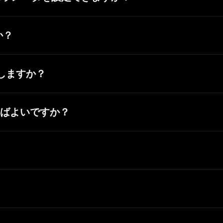
と機械学習を組み合わせて運用しており、テーマやクリエイタ
ら画像への生成機能に対応していません。FLUX.1-schnellは
シーは、クリエイターの自由を安全な範囲で最大限尊重しつつ、
けの各種機能とはまだ連携できません。
か？
ん。ただし、今後の機能追加として検討中です。新機能やAPI提
成しますか？
かどうかについては、まだ議論の余地があります。また、NS
icLumenでは現在、すべてのNSFWコンテンツを一時的に
ばよいですか？
しください。
い。
プラン（無料プラン）には商用利用権は含まれません。有料プ
さい。
。詳細はサブスクリプションページのプラン比較をご確認くだ
 ModeからHyper Modeまで複数の生成モードをご用意していま
す。他のユーザーが公開したコンテンツは、参考用途に限って
詳細は、サブスクリプションページをご覧ください。
用目的に対する生成コンテンツの独自性や適法性について、Pi
Lumensが付与され、プラットフォームの1日あたりの生成上限
（年額プランなら月あたり$6.09）からのお手頃な有料プラン
ブスクリプションプランをご利用ください。
いたします。