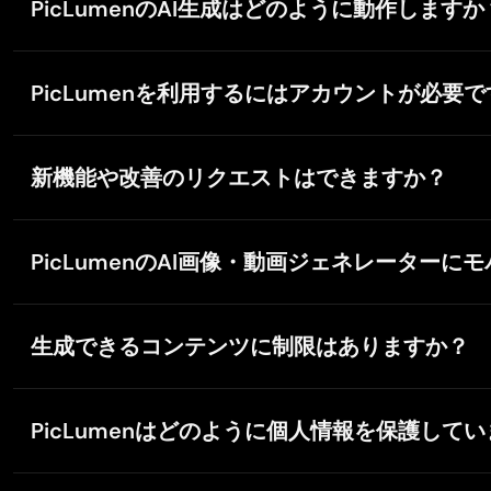
PicLumenのAI生成はどのように動作しますか
より高度な機能や高速生成、利用上限の引き上げが必要な
PicLumenのAI画像ジェネレーターは、複数の高度な
照画像をアップロードしてカスタマイズ性を高める「イメ
PicLumenを利用するにはアカウントが必要
としています。
また、テキスト、画像、音声、既存の動画クリップからA
はい。PicLumenをご利用いただくにはアカウントの
新機能や改善のリクエストはできますか？
はい。PicLumenでは、新機能や改善に関するユーザー
ームの改善にご協力ください。
PicLumenのAI画像・動画ジェネレーター
はい。PicLumenはiOSおよびAndroid向けのモ
作が行えます。
生成できるコンテンツに制限はありますか？
はい。不適切または有害なAI画像の生成を防ぐため、Pi
い。
PicLumenはどのように個人情報を保護して
PicLumenは高度なセキュリティ対策により、お客様