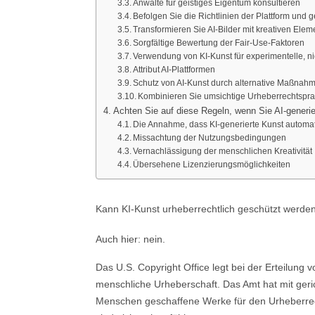
Anwälte für geistiges Eigentum konsultieren
Befolgen Sie die Richtlinien der Plattform und
Transformieren Sie AI-Bilder mit kreativen Ele
Sorgfältige Bewertung der Fair-Use-Faktoren
Verwendung von KI-Kunst für experimentelle, 
Attribut AI-Plattformen
Schutz von AI-Kunst durch alternative Maßnah
Kombinieren Sie umsichtige Urheberrechtspr
Achten Sie auf diese Regeln, wenn Sie AI-generi
Die Annahme, dass KI-generierte Kunst automati
Missachtung der Nutzungsbedingungen
Vernachlässigung der menschlichen Kreativität
Übersehene Lizenzierungsmöglichkeiten
Kann KI-Kunst urheberrechtlich geschützt werde
Auch hier: nein.
Das U.S. Copyright Office legt bei der Erteilung
menschliche Urheberschaft. Das Amt hat mit gerich
Menschen geschaffene Werke für den Urheberrec