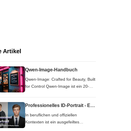
e Artikel
Qwen-Image-Handbuch
Qwen-Image: Crafted for Beauty, Built
for Control Qwen-Image ist ein 20-
Milliarden-Parameter-Grundmodell,
das auf der MMDiT-Architektur
Professionelles ID-Portrait - Erstellen Sie online ID-Fotos in Studioqualität
aufbaut und für die originalgetreue
Bilderzeugung und feinkörnige
In beruflichen und offiziellen
visuelle Bearbeitung entwickelt wurde.
Kontexten ist ein ausgefeiltes
Qwen-Image zeichnet sich durch
Ausweisfoto mehr als nur eine