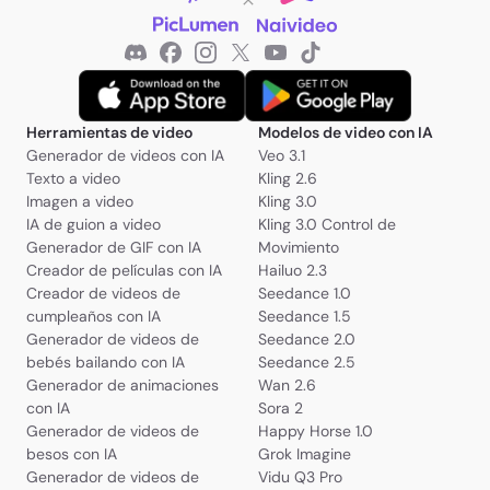
Herramientas de video
Modelos de video con IA
Generador de videos con IA
Veo 3.1
Texto a video
Kling 2.6
Imagen a video
Kling 3.0
IA de guion a video
Kling 3.0 Control de
Generador de GIF con IA
Movimiento
Creador de películas con IA
Hailuo 2.3
Creador de videos de
Seedance 1.0
cumpleaños con IA
Seedance 1.5
Generador de videos de
Seedance 2.0
bebés bailando con IA
Seedance 2.5
Generador de animaciones
Wan 2.6
con IA
Sora 2
Generador de videos de
Happy Horse 1.0
besos con IA
Grok Imagine
Generador de videos de
Vidu Q3 Pro