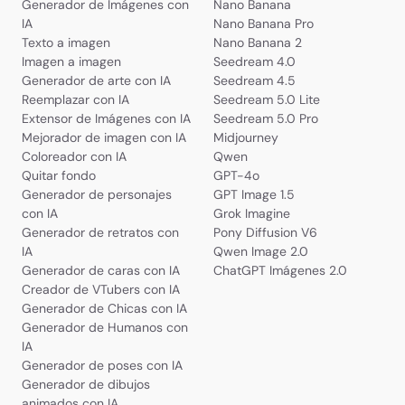
Generador de Imágenes con
Nano Banana
IA
Nano Banana Pro
Texto a imagen
Nano Banana 2
Imagen a imagen
Seedream 4.0
Generador de arte con IA
Seedream 4.5
Reemplazar con IA
Seedream 5.0 Lite
Extensor de Imágenes con IA
Seedream 5.0 Pro
Mejorador de imagen con IA
Midjourney
Coloreador con IA
Qwen
Quitar fondo
GPT-4o
Generador de personajes
GPT Image 1.5
con IA
Grok Imagine
Generador de retratos con
Pony Diffusion V6
IA
Qwen Image 2.0
Generador de caras con IA
ChatGPT Imágenes 2.0
Creador de VTubers con IA
Generador de Chicas con IA
Generador de Humanos con
IA
Generador de poses con IA
Generador de dibujos
animados con IA