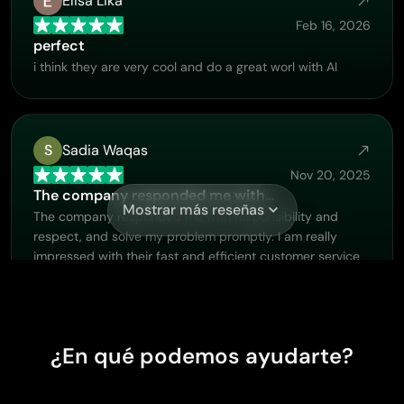
Elisa Lika
Feb 16, 2026
perfect
i think they are very cool and do a great worl with AI
S
Sadia Waqas
Nov 20, 2025
The company responded me with…
Mostrar más reseñas
The company responded me with responsibility and
respect, and solve my problem promptly. I am really
impressed with their fast and efficient customer service
Thank you very much for your support and help team
piclumen I really appreciate it Wish you very good luck
¿En qué podemos ayudarte?
Hazard Lion
Nov 18, 2025