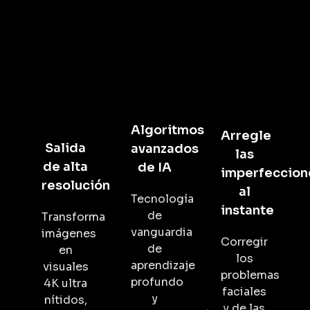
Algoritmos
Arregle
Salida
avanzados
las
de alta
de IA
imperfeccion
resolución
al
Tecnología
instante
de
Transforma
vanguardia
imágenes
Corregir
de
en
los
aprendizaje
visuales
problemas
profundo
4K ultra
faciales
y
nítidos,
y de las